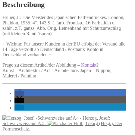
Farbendruckes.
Beschreibung
Menge
Hillier, J.:
Die Meister des japanischen Farbendruckes.
London,
Phaidon, 1955. 4°. 143 S. 1 farb. Frontisp., 16 Farbtafeln u.
zahlr., z.T. ganzs. Abb. Orig.-Leinenband mit Schutzumschlag
(mit kleinen Randläsuren).
+ Wichtig: Für unsere Kunden in der EU erfolgt der Versand alle
14 Tage verzollt ab Deutschland / Postbank-Konto in
Deutschland vorhanden +
Frage zu diesem Artikel/der Abbildung –
Kontakt
?
Kunst – Architektur / Art – Architecture, Japan – Nippon,
Malerei / Painting
Herzog, Josef:
Schwarzweiss auf A4 -
Hirth, Georg (Hrsg.): Der
Formenschatz.