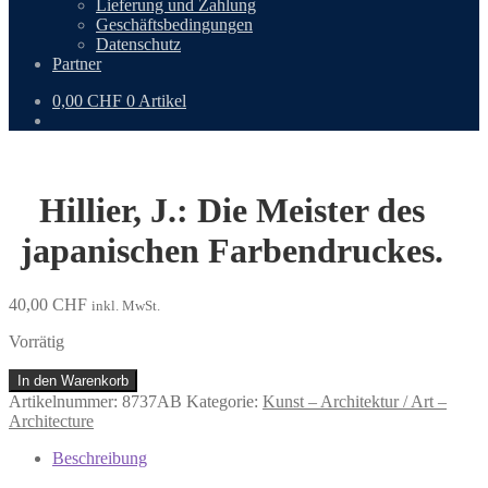
Lieferung und Zahlung
Geschäftsbedingungen
Datenschutz
Partner
0,00
CHF
0 Artikel
Hillier, J.: Die Meister des
japanischen Farbendruckes.
40,00
CHF
inkl. MwSt.
Vorrätig
Hillier,
In den Warenkorb
J.:
Artikelnummer:
8737AB
Kategorie:
Kunst – Architektur / Art –
Die
Architecture
Meister
des
Beschreibung
japanischen