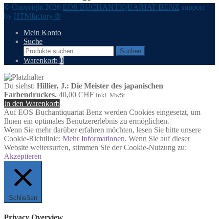
© Copyright 2026
EOS BUCHANTIQUARIAT BENZ
support
by
HTMfactory ®
Mein Konto
Suche
Suchen
Suchen
nach:
Warenkorb
0
Du siehst:
Hillier, J.: Die Meister des japanischen
Farbendruckes.
40,00
CHF
inkl. MwSt.
In den Warenkorb
Auf EOS Buchantiquariat Benz werden Cookies eingesetzt, um
Ihnen ein optimales Benutzererlebnis zu ermöglichen.
Wenn Sie mehr darüber erfahren möchten, lesen Sie bitte unsere
Cookie-Richtlinie:
Mehr Informationen
. Wenn Sie auf dieser
Website weitersurfen, stimmen Sie der Cookie-Nutzung zu:
Akzeptieren
Schließen
Privacy Overview