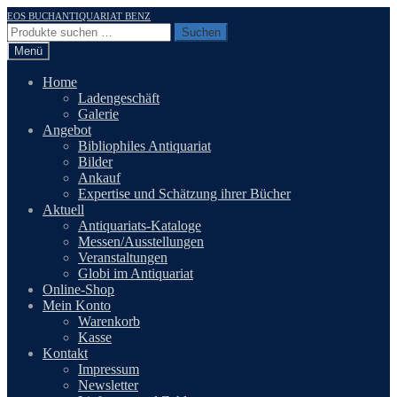
Zur
Zum
EOS BUCHANTIQUARIAT BENZ
Navigation
Inhalt
Suchen
Suchen
springen
springen
nach:
Menü
Home
Ladengeschäft
Galerie
Angebot
Bibliophiles Antiquariat
Bilder
Ankauf
Expertise und Schätzung ihrer Bücher
Aktuell
Antiquariats-Kataloge
Messen/Ausstellungen
Veranstaltungen
Globi im Antiquariat
Online-Shop
Mein Konto
Warenkorb
Kasse
Kontakt
Impressum
Newsletter