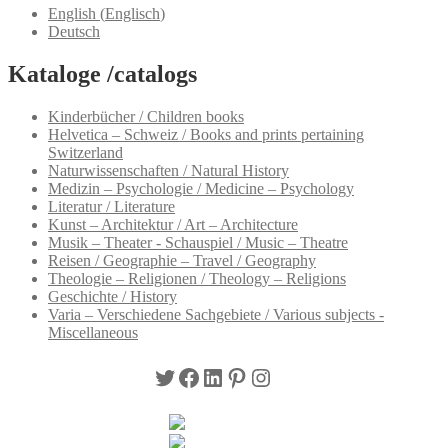
English
(
Englisch
)
Deutsch
Kataloge /catalogs
Kinderbücher / Children books
Helvetica – Schweiz / Books and prints pertaining
Switzerland
Naturwissenschaften / Natural History
Medizin – Psychologie / Medicine – Psychology
Literatur / Literature
Kunst – Architektur / Art – Architecture
Musik – Theater - Schauspiel / Music – Theatre
Reisen / Geographie – Travel / Geography
Theologie – Religionen / Theology – Religions
Geschichte / History
Varia – Verschiedene Sachgebiete / Various subjects -
Miscellaneous
Twitter
Facebook
LinkedIn
Pinterest
Instagram