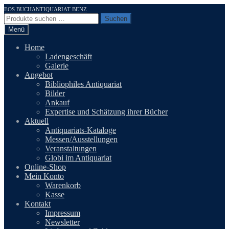
Zur
Zum
EOS BUCHANTIQUARIAT BENZ
Navigation
Inhalt
Suchen
Suchen
springen
springen
nach:
Menü
Home
Ladengeschäft
Galerie
Angebot
Bibliophiles Antiquariat
Bilder
Ankauf
Expertise und Schätzung ihrer Bücher
Aktuell
Antiquariats-Kataloge
Messen/Ausstellungen
Veranstaltungen
Globi im Antiquariat
Online-Shop
Mein Konto
Warenkorb
Kasse
Kontakt
Impressum
Newsletter