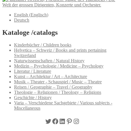
Welt der grossen Dirigenten, Konzerte und Orchester.
English
(
Englisch
)
Deutsch
Kataloge /catalogs
Kinderbücher / Children books
Helvetica – Schweiz / Books and prints pertaining
Switzerland
Naturwissenschaften / Natural History
Medizin – Psychologie / Medicine – Psychology
Literatur / Literature
Kunst – Architektur / Art – Architecture
Musik – Theater - Schauspiel / Music – Theatre
Reisen / Geographie – Travel / Geography
Theologie – Religionen / Theology – Religions
Geschichte / History
Varia – Verschiedene Sachgebiete / Various subjects -
Miscellaneous
Twitter
Facebook
LinkedIn
Pinterest
Instagram