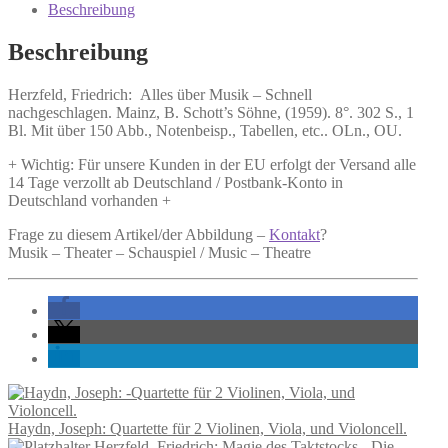
Musik
Beschreibung
-
Schnell
Beschreibung
nachgeschlagen.
Menge
Herzfeld, Friedrich:
Alles über Musik – Schnell
nachgeschlagen.
Mainz, B. Schott’s Söhne, (1959). 8°. 302 S., 1
Bl. Mit über 150 Abb., Notenbeisp., Tabellen, etc.. OLn., OU.
+ Wichtig: Für unsere Kunden in der EU erfolgt der Versand alle
14 Tage verzollt ab Deutschland / Postbank-Konto in
Deutschland vorhanden +
Frage zu diesem Artikel/der Abbildung –
Kontakt
?
Musik – Theater – Schauspiel / Music – Theatre
Haydn, Joseph: Quartette für 2 Violinen, Viola, und Violoncell.
Herzfeld, Friedrich: Magie des Taktstocks - Die