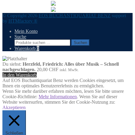
© Copyright 2026
EOS BUCHANTIQUARIAT BENZ
support
by
HTMfactory ®
Mein Konto
Suche
Suchen
Suchen
nach:
Warenkorb
0
Du siehst:
Herzfeld, Friedrich: Alles über Musik – Schnell
nachgeschlagen.
20,00
CHF
inkl. MwSt.
In den Warenkorb
Auf EOS Buchantiquariat Benz werden Cookies eingesetzt, um
Ihnen ein optimales Benutzererlebnis zu ermöglichen.
Wenn Sie mehr darüber erfahren möchten, lesen Sie bitte unsere
Cookie-Richtlinie:
Mehr Informationen
. Wenn Sie auf dieser
Website weitersurfen, stimmen Sie der Cookie-Nutzung zu:
Akzeptieren
Schließen