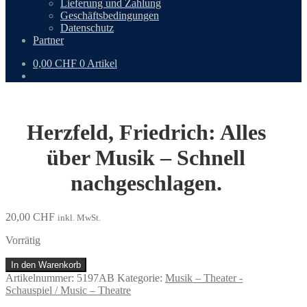
Lieferung und Zahlung
Geschäftsbedingungen
Datenschutz
Partner
0,00
CHF
0 Artikel
Herzfeld, Friedrich: Alles
über Musik – Schnell
nachgeschlagen.
20,00
CHF
inkl. MwSt.
Vorrätig
Herzfeld,
In den Warenkorb
Friedrich:
Artikelnummer:
5197AB
Kategorie:
Musik – Theater -
Alles
Schauspiel / Music – Theatre
über