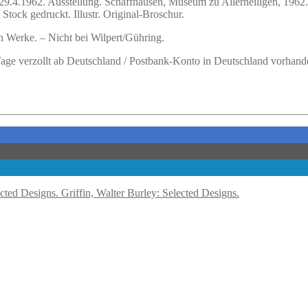
29.4.1962.
Ausstellung. Schaffhausen, Museum zu Allerheiligen, 1962. 
Stock gedruckt. Illustr. Original-Broschur.
n Werke. – Nicht bei Wilpert/Gühring.
 Tage verzollt ab Deutschland / Postbank-Konto in Deutschland vorhand
Griffin, Walter Burley: Selected Designs.