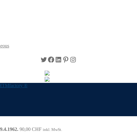
neous
Twitter
Facebook
LinkedIn
Pinterest
Instagram
HTMfactory ®
9.4.1962.
90,00
CHF
inkl. MwSt.