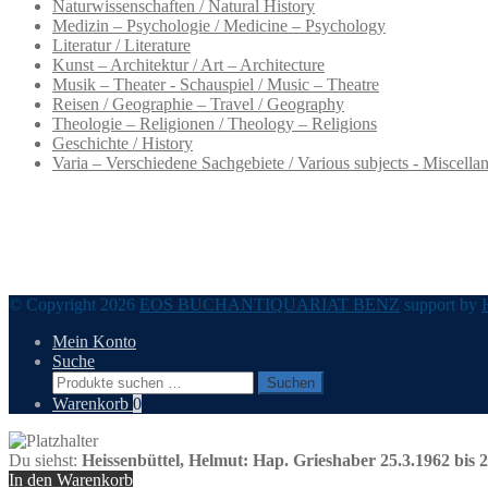
Naturwissenschaften / Natural History
Medizin – Psychologie / Medicine – Psychology
Literatur / Literature
Kunst – Architektur / Art – Architecture
Musik – Theater - Schauspiel / Music – Theatre
Reisen / Geographie – Travel / Geography
Theologie – Religionen / Theology – Religions
Geschichte / History
Varia – Verschiedene Sachgebiete / Various subjects - Miscella
© Copyright 2026
EOS BUCHANTIQUARIAT BENZ
support by
Mein Konto
Suche
Suchen
Suchen
nach:
Warenkorb
0
Du siehst:
Heissenbüttel, Helmut: Hap. Grieshaber 25.3.1962 bis 2
In den Warenkorb