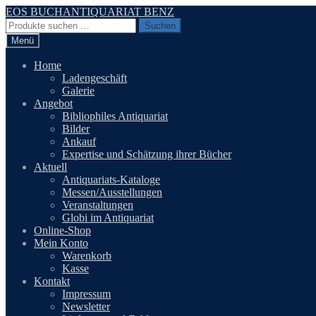
Zur
Zum
EOS BUCHANTIQUARIAT BENZ
Navigation
Inhalt
Suchen
Suchen
springen
springen
nach:
Menü
Home
Ladengeschäft
Galerie
Angebot
Bibliophiles Antiquariat
Bilder
Ankauf
Expertise und Schätzung ihrer Bücher
Aktuell
Antiquariats-Kataloge
Messen/Ausstellungen
Veranstaltungen
Globi im Antiquariat
Online-Shop
Mein Konto
Warenkorb
Kasse
Kontakt
Impressum
Newsletter