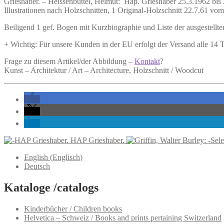
Grieshaber. –
Heissenbüttel, Helmut:
Hap. Grieshaber 25.3.1962 bis 
Illustrationen nach Holzschnitten, 1 Original-Holzschnitt 22.7.61 vom 
Beiligend 1 gef. Bogen mit Kurzbiographie und Liste der ausgestellte
+ Wichtig: Für unsere Kunden in der EU erfolgt der Versand alle 14
Frage zu diesem Artikel/der Abbildung –
Kontakt
?
Kunst – Architektur / Art – Architecture, Holzschnitt / Woodcut
HAP Grieshaber.
English
(
Englisch
)
Deutsch
Kataloge /catalogs
Kinderbücher / Children books
Helvetica – Schweiz / Books and prints pertaining Switzerland