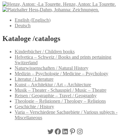
Henze, Anton: La Tourette.
Hess-Dahm, Johanna: Zeichnungen.
English
(
Englisch
)
Deutsch
Kataloge /catalogs
Kinderbücher / Children books
Helvetica – Schweiz / Books and prints pertaining
Switzerland
Naturwissenschaften / Natural History
Medizin – Psychologie / Medicine – Psychology
Literatur / Literature
Kunst – Architektur / Art – Architecture
Musik – Theater - Schauspiel / Music – Theatre
Reisen / Geographie – Travel / Geography
Theologie – Religionen / Theology – Religions
Geschichte / History
Varia – Verschiedene Sachgebiete / Various subjects -
Miscellaneous
Twitter
Facebook
LinkedIn
Pinterest
Instagram