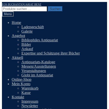
Zur
Zum
EOS BUCHANTIQUARIAT BENZ
Navigation
Inhalt
Suchen
Suchen
springen
springen
nach:
Menü
Home
Ladengeschäft
Galerie
Angebot
Bibliophiles Antiquariat
Bilder
Ankauf
Expertise und Schätzung ihrer Bücher
Aktuell
Antiquariats-Kataloge
Messen/Ausstellungen
Veranstaltungen
Globi im Antiquariat
Online-Shop
Mein Konto
Warenkorb
Kasse
Kontakt
Impressum
Newsletter