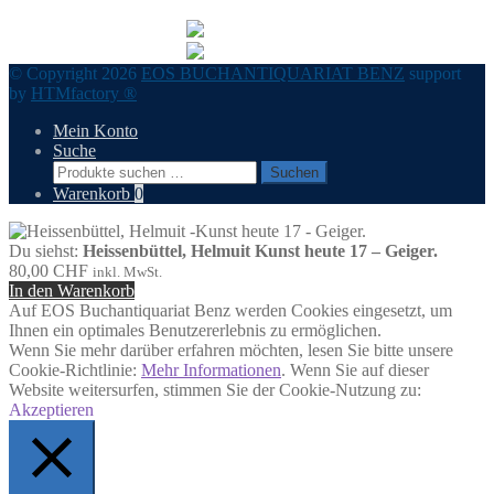
© Copyright 2026
EOS BUCHANTIQUARIAT BENZ
support
by
HTMfactory ®
Mein Konto
Suche
Suchen
Suchen
nach:
Warenkorb
0
Du siehst:
Heissenbüttel, Helmuit Kunst heute 17 – Geiger.
80,00
CHF
inkl. MwSt.
In den Warenkorb
Auf EOS Buchantiquariat Benz werden Cookies eingesetzt, um
Ihnen ein optimales Benutzererlebnis zu ermöglichen.
Wenn Sie mehr darüber erfahren möchten, lesen Sie bitte unsere
Cookie-Richtlinie:
Mehr Informationen
. Wenn Sie auf dieser
Website weitersurfen, stimmen Sie der Cookie-Nutzung zu:
Akzeptieren