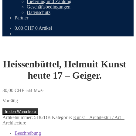
Lieferung und Zahlung
Geschäftsbedingungen
Datenschutz
Partner
0,00
CHF
0 Artikel
Heissenbüttel, Helmuit Kunst
heute 17 – Geiger.
80,00
CHF
inkl. MwSt.
Vorrätig
Heissenbüttel,
In den Warenkorb
Helmuit
Artikelnummer:
5182DB
Kategorie:
Kunst – Architektur / Art –
Kunst
Architecture
heute
17
Beschreibung