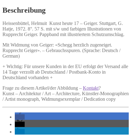
-
Geiger.
Beschreibung
Menge
Heissenbüttel, Helmuit
Kunst heute 17 – Geiger.
Stuttgart, G.
Hatje, 1972. 8°. 57 S. mit s/w und farbigen Illustrationen von
Rupprecht Geiger. Pappband mit illustriertem Schutzumschlag.
Mit Widmung von Geiger: «Schegg herzlich zugeneiget.
Rupprecht Geiger». – Gebrauchsspuren. (Sprache: Deutsch /
German)
+ Wichtig: Für unsere Kunden in der EU erfolgt der Versand alle
14 Tage verzollt ab Deutschland / Postbank-Konto in
Deutschland vorhanden +
Frage zu diesem Artikel/der Abbildung –
Kontakt
?
Kunst – Architektur / Art – Architecture, Künstler-Monographien
/ Artist monograph, Widmungsexemplar / Dedication copy