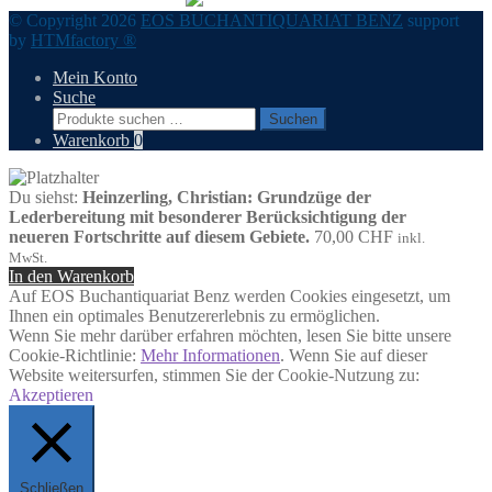
© Copyright 2026
EOS BUCHANTIQUARIAT BENZ
support
by
HTMfactory ®
Mein Konto
Suche
Suchen
Suchen
nach:
Warenkorb
0
Du siehst:
Heinzerling, Christian: Grundzüge der
Lederbereitung mit besonderer Berücksichtigung der
neueren Fortschritte auf diesem Gebiete.
70,00
CHF
inkl.
MwSt.
In den Warenkorb
Auf EOS Buchantiquariat Benz werden Cookies eingesetzt, um
Ihnen ein optimales Benutzererlebnis zu ermöglichen.
Wenn Sie mehr darüber erfahren möchten, lesen Sie bitte unsere
Cookie-Richtlinie:
Mehr Informationen
. Wenn Sie auf dieser
Website weitersurfen, stimmen Sie der Cookie-Nutzung zu:
Akzeptieren
Schließen