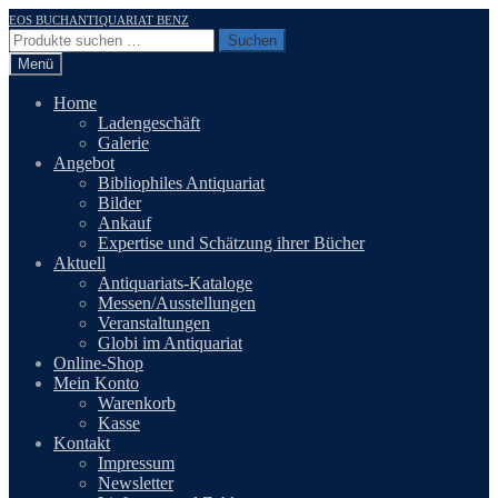
Zur
Zum
EOS BUCHANTIQUARIAT BENZ
Navigation
Inhalt
Suchen
Suchen
springen
springen
nach:
Menü
Home
Ladengeschäft
Galerie
Angebot
Bibliophiles Antiquariat
Bilder
Ankauf
Expertise und Schätzung ihrer Bücher
Aktuell
Antiquariats-Kataloge
Messen/Ausstellungen
Veranstaltungen
Globi im Antiquariat
Online-Shop
Mein Konto
Warenkorb
Kasse
Kontakt
Impressum
Newsletter