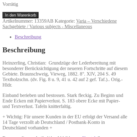
Vorrätig
Heinzerling,
In den Warenkorb
Christian:
Artikelnummer:
13359AB
Kategorie:
Varia – Verschiedene
Grundzüge
Sachgebiete / Various subjects - Miscellaneous
der
Lederbereitung
Beschreibung
mit
besonderer
Beschreibung
Berücksichtigung
der
Heinzerling, Christian:
Grundzüge der Lederbereitung mit
neueren
besonderer Berücksichtigung der neueren Fortschritte auf diesem
Fortschritte
Gebiete.
Braunschweig, Vieweg, 1882. 8°. XIV, 204 S. 49
auf
Textholzschn. (dv. Fig. 8 u. 9, 41 u. 42 auf 2 gef. Taf.).. Orig.-
diesem
Hldr.
Gebiete.
Menge
Einband berieben und bestossen. Stark fleckig. Zu Beginn und
Ende Ecken mit Papierverlust. S. 183 obere Ecke mit Papier-
und Textverlust. Tafeln knitterfaltig.
+ Wichtig: Für unsere Kunden in der EU erfolgt der Versand alle
14 Tage verzollt ab Deutschland / Postbank-Konto in
Deutschland vorhanden +