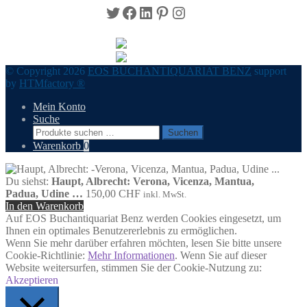
Twitter
Facebook
LinkedIn
Pinterest
Instagram
© Copyright 2026
EOS BUCHANTIQUARIAT BENZ
support
by
HTMfactory ®
Mein Konto
Suche
Suchen
Suchen
nach:
Warenkorb
0
Du siehst:
Haupt, Albrecht: Verona, Vicenza, Mantua,
Padua, Udine …
150,00
CHF
inkl. MwSt.
In den Warenkorb
Auf EOS Buchantiquariat Benz werden Cookies eingesetzt, um
Ihnen ein optimales Benutzererlebnis zu ermöglichen.
Wenn Sie mehr darüber erfahren möchten, lesen Sie bitte unsere
Cookie-Richtlinie:
Mehr Informationen
. Wenn Sie auf dieser
Website weitersurfen, stimmen Sie der Cookie-Nutzung zu:
Akzeptieren