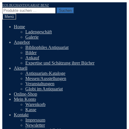
Zur
Zum
EOS BUCHANTIQUARIAT BENZ
Navigation
Inhalt
Suchen
Suchen
springen
springen
nach:
Menü
Home
Ladengeschäft
Galerie
Angebot
Bibliophiles Antiquariat
Bilder
Ankauf
Expertise und Schätzung ihrer Bücher
Aktuell
Antiquariats-Kataloge
Messen/Ausstellungen
Veranstaltungen
Globi im Antiquariat
Online-Shop
Mein Konto
Warenkorb
Kasse
Kontakt
Impressum
Newsletter