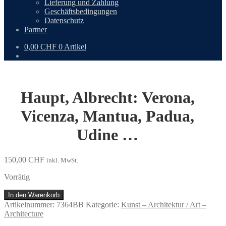
Lieferung und Zahlung
Geschäftsbedingungen
Datenschutz
Partner
0,00
CHF
0 Artikel
Haupt, Albrecht: Verona,
Vicenza, Mantua, Padua,
Udine …
150,00
CHF
inkl. MwSt.
Vorrätig
Haupt,
In den Warenkorb
Albrecht:
Artikelnummer:
7364BB
Kategorie:
Kunst – Architektur / Art –
Verona,
Architecture
Vicenza,