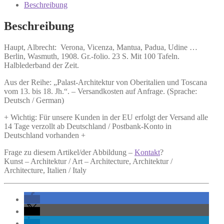
Mantua,
Beschreibung
Padua,
Udine
Beschreibung
...
Menge
Haupt, Albrecht:
Verona, Vicenza, Mantua, Padua, Udine …
Berlin, Wasmuth, 1908. Gr.-folio. 23 S. Mit 100 Tafeln.
Halblederband der Zeit.
Aus der Reihe: „Palast-Architektur von Oberitalien und Toscana
vom 13. bis 18. Jh.“. – Versandkosten auf Anfrage. (Sprache:
Deutsch / German)
+ Wichtig: Für unsere Kunden in der EU erfolgt der Versand alle
14 Tage verzollt ab Deutschland / Postbank-Konto in
Deutschland vorhanden +
Frage zu diesem Artikel/der Abbildung –
Kontakt
?
Kunst – Architektur / Art – Architecture, Architektur /
Architecture, Italien / Italy