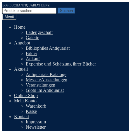
Zur
Zum
EOS BUCHANTIQUARIAT BENZ
Navigation
Inhalt
Suchen
Suchen
springen
springen
nach:
Menü
Home
Ladengeschäft
Galerie
Angebot
Bibliophiles Antiquariat
Bilder
Ankauf
Expertise und Schätzung ihrer Bücher
Aktuell
Antiquariats-Kataloge
Messen/Ausstellungen
Veranstaltungen
Globi im Antiquariat
Online-Shop
Mein Konto
Warenkorb
Kasse
Kontakt
Impressum
Newsletter