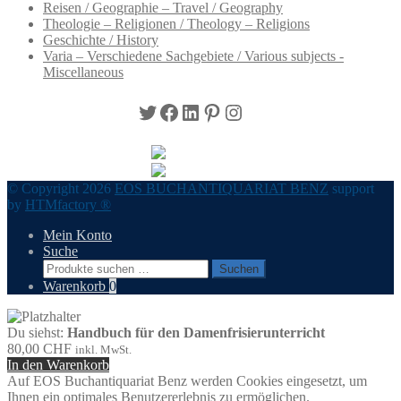
Reisen / Geographie – Travel / Geography
Theologie – Religionen / Theology – Religions
Geschichte / History
Varia – Verschiedene Sachgebiete / Various subjects -
Miscellaneous
Twitter
Facebook
LinkedIn
Pinterest
Instagram
© Copyright 2026
EOS BUCHANTIQUARIAT BENZ
support
by
HTMfactory ®
Mein Konto
Suche
Suchen
Suchen
nach:
Warenkorb
0
Du siehst:
Handbuch für den Damenfrisierunterricht
80,00
CHF
inkl. MwSt.
In den Warenkorb
Auf EOS Buchantiquariat Benz werden Cookies eingesetzt, um
Ihnen ein optimales Benutzererlebnis zu ermöglichen.