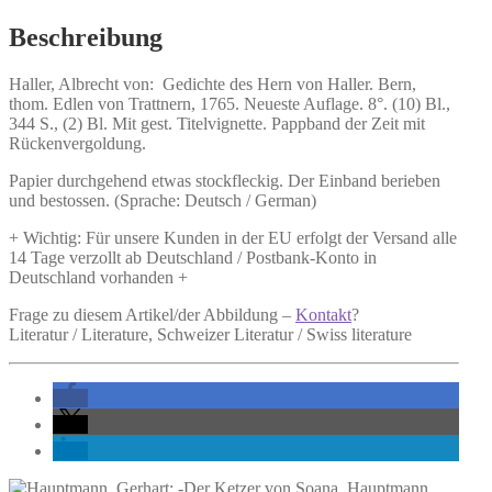
des
Hern
Beschreibung
von
Haller.
Haller, Albrecht von:
Gedichte des Hern von Haller.
Bern,
Menge
thom. Edlen von Trattnern, 1765. Neueste Auflage. 8°. (10) Bl.,
344 S., (2) Bl. Mit gest. Titelvignette. Pappband der Zeit mit
Rückenvergoldung.
Papier durchgehend etwas stockfleckig. Der Einband berieben
und bestossen. (Sprache: Deutsch / German)
+ Wichtig: Für unsere Kunden in der EU erfolgt der Versand alle
14 Tage verzollt ab Deutschland / Postbank-Konto in
Deutschland vorhanden +
Frage zu diesem Artikel/der Abbildung –
Kontakt
?
Literatur / Literature, Schweizer Literatur / Swiss literature
Hauptmann,