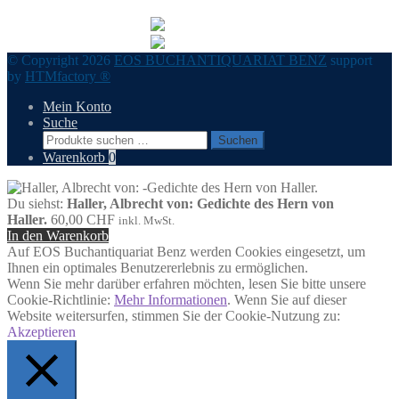
© Copyright 2026
EOS BUCHANTIQUARIAT BENZ
support
by
HTMfactory ®
Mein Konto
Suche
Suchen
Suchen
nach:
Warenkorb
0
Du siehst:
Haller, Albrecht von: Gedichte des Hern von
Haller.
60,00
CHF
inkl. MwSt.
In den Warenkorb
Auf EOS Buchantiquariat Benz werden Cookies eingesetzt, um
Ihnen ein optimales Benutzererlebnis zu ermöglichen.
Wenn Sie mehr darüber erfahren möchten, lesen Sie bitte unsere
Cookie-Richtlinie:
Mehr Informationen
. Wenn Sie auf dieser
Website weitersurfen, stimmen Sie der Cookie-Nutzung zu:
Akzeptieren