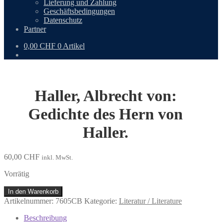
Lieferung und Zahlung
Geschäftsbedingungen
Datenschutz
Partner
0,00
CHF
0 Artikel
Haller, Albrecht von:
Gedichte des Hern von
Haller.
60,00
CHF
inkl. MwSt.
Vorrätig
Haller,
In den Warenkorb
Albrecht
Artikelnummer:
7605CB
Kategorie:
Literatur / Literature
von:
Gedichte
Beschreibung