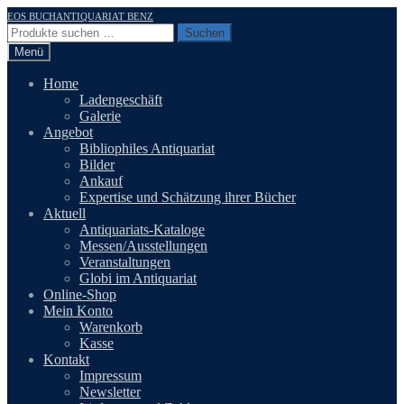
Zur
Zum
EOS BUCHANTIQUARIAT BENZ
Navigation
Inhalt
Suchen
Suchen
springen
springen
nach:
Menü
Home
Ladengeschäft
Galerie
Angebot
Bibliophiles Antiquariat
Bilder
Ankauf
Expertise und Schätzung ihrer Bücher
Aktuell
Antiquariats-Kataloge
Messen/Ausstellungen
Veranstaltungen
Globi im Antiquariat
Online-Shop
Mein Konto
Warenkorb
Kasse
Kontakt
Impressum
Newsletter