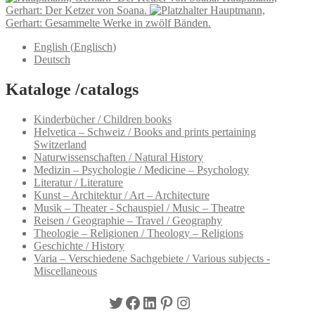
Gerhart: Der Ketzer von Soana.
Hauptmann,
Gerhart: Gesammelte Werke in zwölf Bänden.
English
(
Englisch
)
Deutsch
Kataloge /catalogs
Kinderbücher / Children books
Helvetica – Schweiz / Books and prints pertaining
Switzerland
Naturwissenschaften / Natural History
Medizin – Psychologie / Medicine – Psychology
Literatur / Literature
Kunst – Architektur / Art – Architecture
Musik – Theater - Schauspiel / Music – Theatre
Reisen / Geographie – Travel / Geography
Theologie – Religionen / Theology – Religions
Geschichte / History
Varia – Verschiedene Sachgebiete / Various subjects -
Miscellaneous
Twitter
Facebook
LinkedIn
Pinterest
Instagram