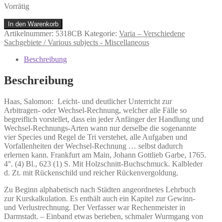
Vorrätig
Haas,
In den Warenkorb
Salomon:
Artikelnummer:
5318CB
Kategorie:
Varia – Verschiedene
Leicht-
Sachgebiete / Various subjects - Miscellaneous
und
deutlicher
Beschreibung
Unterricht
zur
Beschreibung
Arbitragen-
oder
Haas, Salomon:
Leicht- und deutlicher Unterricht zur
Wechsel-
Arbitragen- oder Wechsel-Rechnung, welcher alle Fälle so
Rechnung,
begreiflich vorstellet,
dass ein jeder Anfänger der Handlung und
welcher
Wechsel-Rechnungs-Arten wann nur derselbe die sogenannte
alle
vier Species und Regel de Tri verstehet, alle Aufgaben und
Fälle
Vorfallenheiten der Wechsel-Rechnung … selbst dadurch
so
erlernen kann. Frankfurt am Main, Johann Gottlieb Garbe, 1765.
begreiflich
4°. (4) Bl., 623 (1) S. Mit Holzschnitt-Buchschmuck. Kalbleder
vorstellet,
d. Zt. mit Rückenschild und reicher Rückenvergoldung.
Menge
Zu Beginn alphabetisch nach Städten angeordnetes Lehrbuch
zur Kurskalkulation. Es enthält auch ein Kapitel zur Gewinn-
und Verlustrechnung. Der Verfasser war Rechenmeister in
Darmstadt. – Einband etwas berieben, schmaler Wurmgang von