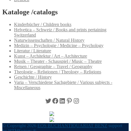
Kataloge /catalogs
Kinderbücher / Children books
Helvetica – Schweiz / Books and prints pertaining
Switzerland
Naturwissenschaften / Natural History
Medizin – Psychologie / Medicine – Psychology
Literatur / Literature
Kunst – Architektur / Art – Architecture
Musik – Theater - Schauspiel / Music – Theatre
Reisen / Geographie – Travel / Geography
Theologie – Religionen / Theology – Religions
Geschichte / History
Varia – Verschiedene Sachgebiete / Various subjects -
Miscellaneous
Twitter
Facebook
LinkedIn
Pinterest
Instagram
© Copyright 2026
EOS BUCHANTIQUARIAT BENZ
support
by
HTMfactory ®