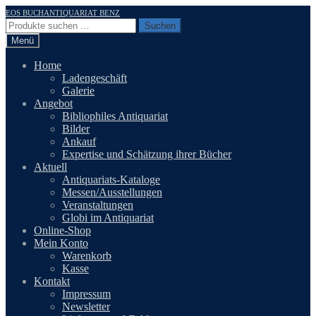
Zur
Zum
EOS BUCHANTIQUARIAT BENZ
Navigation
Inhalt
Suchen
Suchen
springen
springen
nach:
Menü
Home
Ladengeschäft
Galerie
Angebot
Bibliophiles Antiquariat
Bilder
Ankauf
Expertise und Schätzung ihrer Bücher
Aktuell
Antiquariats-Kataloge
Messen/Ausstellungen
Veranstaltungen
Globi im Antiquariat
Online-Shop
Mein Konto
Warenkorb
Kasse
Kontakt
Impressum
Newsletter