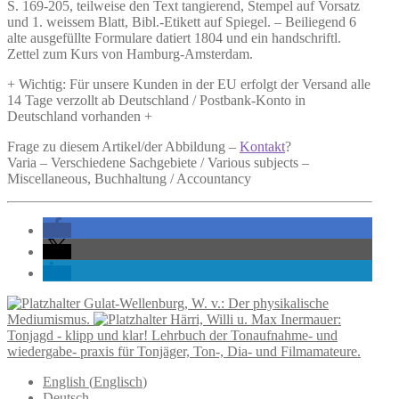
S. 169-205, teilweise den Text tangierend, Stempel auf Vorsatz
und 1. weissem Blatt, Bibl.-Etikett auf Spiegel. – Beiliegend 6
alte ausgefüllte Formulare datiert 1804 und ein handschriftl.
Zettel zum Kurs von Hamburg-Amsterdam.
+ Wichtig: Für unsere Kunden in der EU erfolgt der Versand alle
14 Tage verzollt ab Deutschland / Postbank-Konto in
Deutschland vorhanden +
Frage zu diesem Artikel/der Abbildung –
Kontakt
?
Varia – Verschiedene Sachgebiete / Various subjects –
Miscellaneous, Buchhaltung / Accountancy
Gulat-Wellenburg, W. v.: Der physikalische
Mediumismus.
Härri, Willi u. Max Inermauer:
Tonjagd - klipp und klar! Lehrbuch der Tonaufnahme- und
wiedergabe- praxis für Tonjäger, Ton-, Dia- und Filmamateure.
English
(
Englisch
)
Deutsch