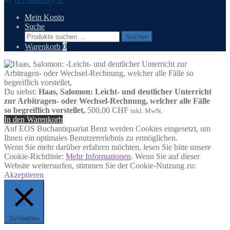
Mein Konto
Suche
Suchen
Suchen
nach:
Warenkorb
0
Du siehst:
Haas, Salomon: Leicht- und deutlicher Unterricht
zur Arbitragen- oder Wechsel-Rechnung, welcher alle Fälle
so begreiflich vorstellet,
500,00
CHF
inkl. MwSt.
In den Warenkorb
Auf EOS Buchantiquariat Benz werden Cookies eingesetzt, um
Ihnen ein optimales Benutzererlebnis zu ermöglichen.
Wenn Sie mehr darüber erfahren möchten, lesen Sie bitte unsere
Cookie-Richtlinie:
Mehr Informationen
. Wenn Sie auf dieser
Website weitersurfen, stimmen Sie der Cookie-Nutzung zu:
Akzeptieren
Schließen