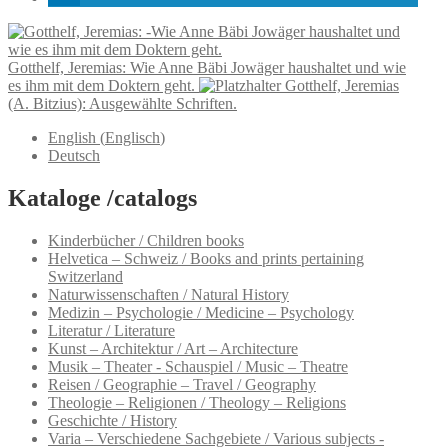
Gotthelf, Jeremias: Wie Anne Bäbi Jowäger haushaltet und wie
es ihm mit dem Doktern geht.
Gotthelf, Jeremias
(A. Bitzius): Ausgewählte Schriften.
English
(
Englisch
)
Deutsch
Kataloge /catalogs
Kinderbücher / Children books
Helvetica – Schweiz / Books and prints pertaining
Switzerland
Naturwissenschaften / Natural History
Medizin – Psychologie / Medicine – Psychology
Literatur / Literature
Kunst – Architektur / Art – Architecture
Musik – Theater - Schauspiel / Music – Theatre
Reisen / Geographie – Travel / Geography
Theologie – Religionen / Theology – Religions
Geschichte / History
Varia – Verschiedene Sachgebiete / Various subjects -