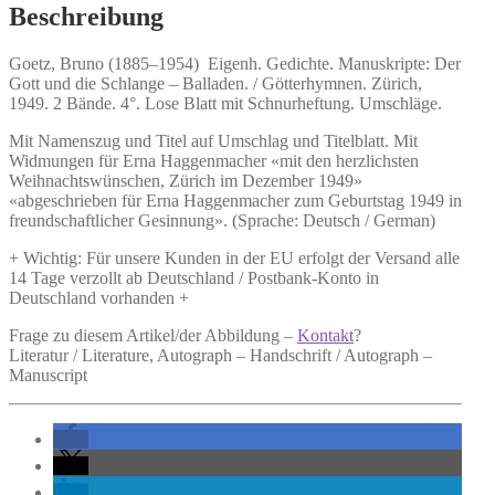
Gedichte.
Beschreibung
Menge
Goetz, Bruno (1885–1954)
Eigenh. Gedichte.
Manuskripte: Der
Gott und die Schlange – Balladen. / Götterhymnen. Zürich,
1949. 2 Bände. 4°. Lose Blatt mit Schnurheftung. Umschläge.
Mit Namenszug und Titel auf Umschlag und Titelblatt. Mit
Widmungen für Erna Haggenmacher «mit den herzlichsten
Weihnachtswünschen, Zürich im Dezember 1949»
«abgeschrieben für Erna Haggenmacher zum Geburtstag 1949 in
freundschaftlicher Gesinnung». (Sprache: Deutsch / German)
+ Wichtig: Für unsere Kunden in der EU erfolgt der Versand alle
14 Tage verzollt ab Deutschland / Postbank-Konto in
Deutschland vorhanden +
Frage zu diesem Artikel/der Abbildung –
Kontakt
?
Literatur / Literature, Autograph – Handschrift / Autograph –
Manuscript