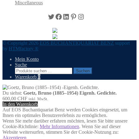
Miscellaneous
Twitter
Facebook
LinkedIn
Pinterest
Instagram
© Copyright 2026
EOS BUCHANTIQUARIAT BENZ
support
by
HTMfactory ®
Mein Konto
Suche
Suchen
Suchen
nach:
Warenkorb
0
Du siehst:
Goetz, Bruno (1885–1954) Eigenh. Gedichte.
600,00
CHF
inkl. MwSt.
In den Warenkorb
Auf EOS Buchantiquariat Benz werden Cookies eingesetzt, um
Ihnen ein optimales Benutzererlebnis zu ermöglichen.
Wenn Sie mehr darüber erfahren möchten, lesen Sie bitte unsere
Cookie-Richtlinie:
Mehr Informationen
. Wenn Sie auf dieser
Website weitersurfen, stimmen Sie der Cookie-Nutzung zu:
Akzeptieren