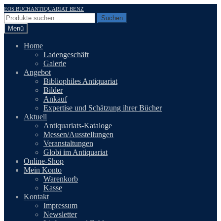
Zur
Zum
EOS BUCHANTIQUARIAT BENZ
Navigation
Inhalt
Suchen
Suchen
springen
springen
nach:
Menü
Home
Ladengeschäft
Galerie
Angebot
Bibliophiles Antiquariat
Bilder
Ankauf
Expertise und Schätzung ihrer Bücher
Aktuell
Antiquariats-Kataloge
Messen/Ausstellungen
Veranstaltungen
Globi im Antiquariat
Online-Shop
Mein Konto
Warenkorb
Kasse
Kontakt
Impressum
Newsletter