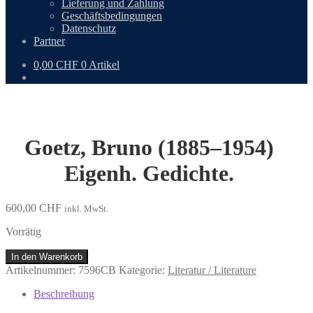
Lieferung und Zahlung
Geschäftsbedingungen
Datenschutz
Partner
0,00
CHF
0 Artikel
Goetz, Bruno (1885–1954)
Eigenh. Gedichte.
600,00
CHF
inkl. MwSt.
Vorrätig
Goetz,
In den Warenkorb
Bruno
Artikelnummer:
7596CB
Kategorie:
Literatur / Literature
(1885–
1954)
Beschreibung
Eigenh.