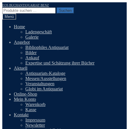
Zur
Zum
EOS BUCHANTIQUARIAT BENZ
Navigation
Inhalt
Suchen
Suchen
springen
springen
nach:
Menü
Home
Ladengeschäft
Galerie
Angebot
Bibliophiles Antiquariat
Bilder
Ankauf
Expertise und Schätzung ihrer Bücher
Aktuell
Antiquariats-Kataloge
Messen/Ausstellungen
Veranstaltungen
Globi im Antiquariat
Online-Shop
Mein Konto
Warenkorb
Kasse
Kontakt
Impressum
Newsletter