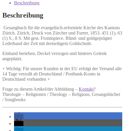
reformirte
Beschreibung
Kirche
des
Beschreibung
Kantons
Zürich.
Gesangbuch für die evangelisch-reformirte Kirche des Kantons
Menge
Zürich.
Zürich, Druck von Zürcher und Furrer, 1853. 451 (1), 63
(1) S., 8 S. Mit gest. Frontispiece. Blind- und goldgeprägter
Lederband der Zeit mit dreiseitigem Goldschnitt.
Einband berieben, Deckel verzogen und hinteres Gelenk
angeplatzt.
+ Wichtig: Für unsere Kunden in der EU erfolgt der Versand alle
14 Tage verzollt ab Deutschland / Postbank-Konto in
Deutschland vorhanden +
Frage zu diesem Artikel/der Abbildung –
Kontakt
?
Theologie – Religionen / Theology – Religions, Gesangsbücher
/ Songbooks