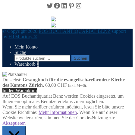
Twitter
Facebook
LinkedIn
Pinterest
Instagram
© Copyright 2026
EOS BUCHANTIQUARIAT BENZ
support
by
HTMfactory ®
Mein Konto
Suche
Suchen
Suchen
nach:
Warenkorb
0
Du siehst:
Gesangbuch für die evangelisch-reformirte Kirche
des Kantons Zürich.
60,00
CHF
inkl. MwSt.
In den Warenkorb
Auf EOS Buchantiquariat Benz werden Cookies eingesetzt, um
Ihnen ein optimales Benutzererlebnis zu ermöglichen.
Wenn Sie mehr darüber erfahren möchten, lesen Sie bitte unsere
Cookie-Richtlinie:
Mehr Informationen
. Wenn Sie auf dieser
Website weitersurfen, stimmen Sie der Cookie-Nutzung zu:
Akzeptieren