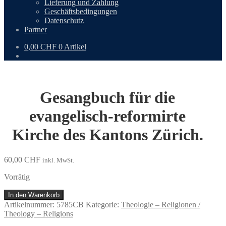
Lieferung und Zahlung
Geschäftsbedingungen
Datenschutz
Partner
0,00
CHF
0 Artikel
Gesangbuch für die
evangelisch-reformirte
Kirche des Kantons Zürich.
60,00
CHF
inkl. MwSt.
Vorrätig
Gesangbuch
In den Warenkorb
für
Artikelnummer:
5785CB
Kategorie:
Theologie – Religionen /
die
Theology – Religions
evangelisch-