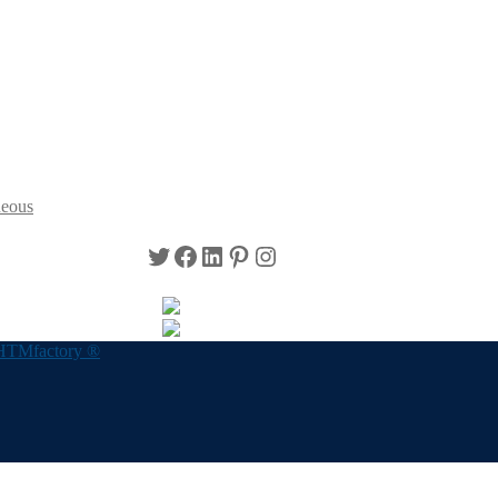
neous
Twitter
Facebook
LinkedIn
Pinterest
Instagram
HTMfactory ®