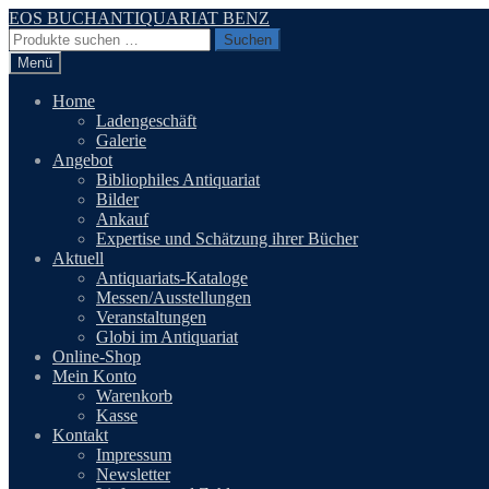
Zur
Zum
EOS BUCHANTIQUARIAT BENZ
Navigation
Inhalt
Suchen
Suchen
springen
springen
nach:
Menü
Home
Ladengeschäft
Galerie
Angebot
Bibliophiles Antiquariat
Bilder
Ankauf
Expertise und Schätzung ihrer Bücher
Aktuell
Antiquariats-Kataloge
Messen/Ausstellungen
Veranstaltungen
Globi im Antiquariat
Online-Shop
Mein Konto
Warenkorb
Kasse
Kontakt
Impressum
Newsletter