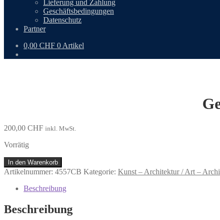
Lieferung und Zahlung
Geschäftsbedingungen
Datenschutz
Partner
0,00
CHF
0 Artikel
Ge
200,00
CHF
inkl. MwSt.
Vorrätig
Genesis.
In den Warenkorb
Die
Artikelnummer:
4557CB
Kategorie:
Kunst – Architektur / Art – Archi
Schöpfung
der
Beschreibung
Welt.
Menge
Beschreibung