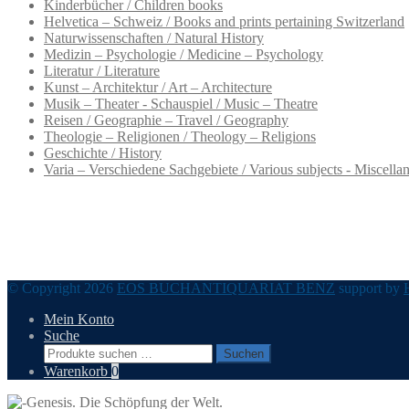
Kinderbücher / Children books
Helvetica – Schweiz / Books and prints pertaining Switzerland
Naturwissenschaften / Natural History
Medizin – Psychologie / Medicine – Psychology
Literatur / Literature
Kunst – Architektur / Art – Architecture
Musik – Theater - Schauspiel / Music – Theatre
Reisen / Geographie – Travel / Geography
Theologie – Religionen / Theology – Religions
Geschichte / History
Varia – Verschiedene Sachgebiete / Various subjects - Miscella
© Copyright 2026
EOS BUCHANTIQUARIAT BENZ
support by
Mein Konto
Suche
Suchen
Suchen
nach:
Warenkorb
0