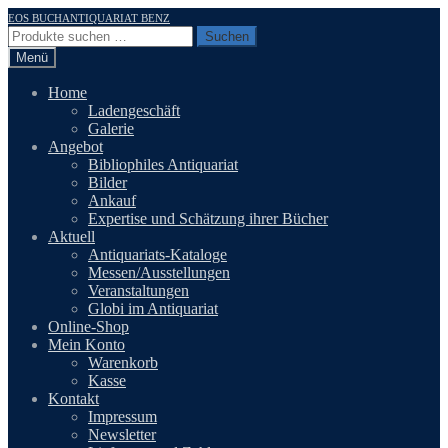
Zur
Zum
EOS BUCHANTIQUARIAT BENZ
Navigation
Inhalt
Suchen
Suchen
springen
springen
nach:
Menü
Home
Ladengeschäft
Galerie
Angebot
Bibliophiles Antiquariat
Bilder
Ankauf
Expertise und Schätzung ihrer Bücher
Aktuell
Antiquariats-Kataloge
Messen/Ausstellungen
Veranstaltungen
Globi im Antiquariat
Online-Shop
Mein Konto
Warenkorb
Kasse
Kontakt
Impressum
Newsletter