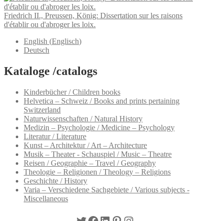
Friedrich II., Preussen, König: Dissertation sur les raisons
d'établir ou d'abroger les loix.
English
(
Englisch
)
Deutsch
Kataloge /catalogs
Kinderbücher / Children books
Helvetica – Schweiz / Books and prints pertaining
Switzerland
Naturwissenschaften / Natural History
Medizin – Psychologie / Medicine – Psychology
Literatur / Literature
Kunst – Architektur / Art – Architecture
Musik – Theater - Schauspiel / Music – Theatre
Reisen / Geographie – Travel / Geography
Theologie – Religionen / Theology – Religions
Geschichte / History
Varia – Verschiedene Sachgebiete / Various subjects -
Miscellaneous
Twitter
Facebook
LinkedIn
Pinterest
Instagram