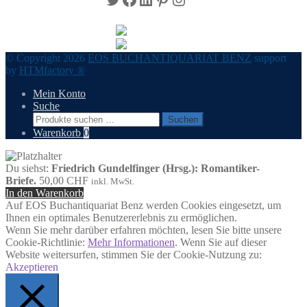
© Copyright 2026
EOS BUCHANTIQUARIAT BENZ
support
by
HTMfactory ®
Mein Konto
Suche
Suchen
Suchen
nach:
Warenkorb
0
Du siehst:
Friedrich Gundelfinger (Hrsg.): Romantiker-
Briefe.
50,00
CHF
inkl. MwSt.
In den Warenkorb
Auf EOS Buchantiquariat Benz werden Cookies eingesetzt, um
Ihnen ein optimales Benutzererlebnis zu ermöglichen.
Wenn Sie mehr darüber erfahren möchten, lesen Sie bitte unsere
Cookie-Richtlinie:
Mehr Informationen
. Wenn Sie auf dieser
Website weitersurfen, stimmen Sie der Cookie-Nutzung zu:
Akzeptieren