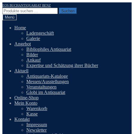
Zur
Zum
EOS BUCHANTIQUARIAT BENZ
Navigation
Inhalt
Suchen
Suchen
springen
springen
nach:
Menü
Home
Ladengeschäft
Galerie
Angebot
Bibliophiles Antiquariat
Bilder
Ankauf
Expertise und Schätzung ihrer Bücher
Aktuell
Antiquariats-Kataloge
Messen/Ausstellungen
Veranstaltungen
Globi im Antiquariat
Online-Shop
Mein Konto
Warenkorb
Kasse
Kontakt
Impressum
Newsletter