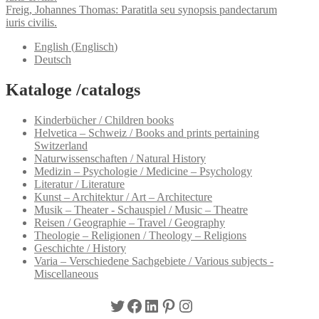
Freig, Johannes Thomas: Paratitla seu synopsis pandectarum
iuris civilis.
English
(
Englisch
)
Deutsch
Kataloge /catalogs
Kinderbücher / Children books
Helvetica – Schweiz / Books and prints pertaining
Switzerland
Naturwissenschaften / Natural History
Medizin – Psychologie / Medicine – Psychology
Literatur / Literature
Kunst – Architektur / Art – Architecture
Musik – Theater - Schauspiel / Music – Theatre
Reisen / Geographie – Travel / Geography
Theologie – Religionen / Theology – Religions
Geschichte / History
Varia – Verschiedene Sachgebiete / Various subjects -
Miscellaneous
Twitter
Facebook
LinkedIn
Pinterest
Instagram