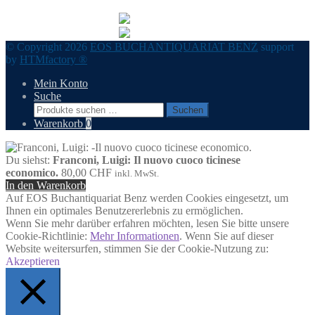
© Copyright 2026
EOS BUCHANTIQUARIAT BENZ
support
by
HTMfactory ®
Mein Konto
Suche
Suchen
Suchen
nach:
Warenkorb
0
Du siehst:
Franconi, Luigi: Il nuovo cuoco ticinese
economico.
80,00
CHF
inkl. MwSt.
In den Warenkorb
Auf EOS Buchantiquariat Benz werden Cookies eingesetzt, um
Ihnen ein optimales Benutzererlebnis zu ermöglichen.
Wenn Sie mehr darüber erfahren möchten, lesen Sie bitte unsere
Cookie-Richtlinie:
Mehr Informationen
. Wenn Sie auf dieser
Website weitersurfen, stimmen Sie der Cookie-Nutzung zu:
Akzeptieren