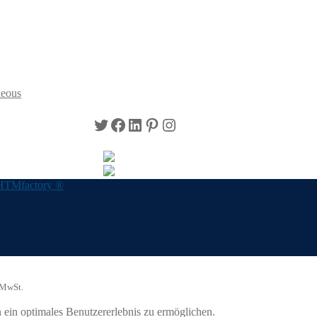
neous
Twitter
Facebook
LinkedIn
Pinterest
Instagram
HTMfactory ®
 MwSt.
ein optimales Benutzererlebnis zu ermöglichen.