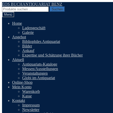
Zur
Zum
EOS BUCHANTIQUARIAT BENZ
Navigation
Inhalt
Suchen
Suchen
springen
springen
nach:
Menü
Home
Ladengeschäft
Galerie
Angebot
Bibliophiles Antiquariat
Bilder
Ankauf
Expertise und Schätzung ihrer Bücher
Aktuell
Antiquariats-Kataloge
Messen/Ausstellungen
Veranstaltungen
Globi im Antiquariat
Online-Shop
Mein Konto
Warenkorb
Kasse
Kontakt
Impressum
Newsletter