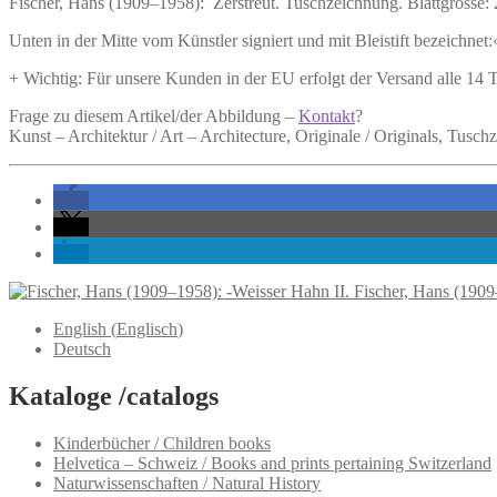
Fischer, Hans (1909–1958):
Zerstreut.
Tuschzeichnung. Blattgrösse: 
Unten in der Mitte vom Künstler signiert und mit Bleistift bezeichnet:
+ Wichtig: Für unsere Kunden in der EU erfolgt der Versand alle 14
Frage zu diesem Artikel/der Abbildung –
Kontakt
?
Kunst – Architektur / Art – Architecture, Originale / Originals, Tusc
Fischer, Hans (1909
English
(
Englisch
)
Deutsch
Kataloge /catalogs
Kinderbücher / Children books
Helvetica – Schweiz / Books and prints pertaining Switzerland
Naturwissenschaften / Natural History