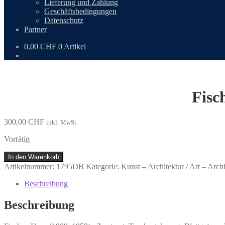
Lieferung und Zahlung
Geschäftsbedingungen
Datenschutz
Partner
0,00
CHF
0 Artikel
Fisc
300,00
CHF
inkl. MwSt.
Vorrätig
Fischer,
In den Warenkorb
Hans
Artikelnummer:
1795DB
Kategorie:
Kunst – Architektur / Art – Archi
(1909–
1958):
Beschreibung
Zerstreut.
Menge
Beschreibung