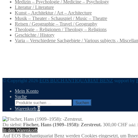
Medizin – Psychologie / Medicine – Psychology
Literatur / Literature
Kunst – Architektur / Art – Architecture
Musik – Theater - Schauspiel / Music – Theatre
Reisen / Geographie – Travel / Geography
Theologie – Religionen / Theology – Religions
Geschichte / History
Varia – Verschiedene Sachgebiete / Various subjects - Miscella
© Copyright 2026
EOS BUCHANTIQUARIAT BENZ
support by
Mein Konto
Suche
Suchen
Suchen
nach:
Warenkorb
0
Du siehst:
Fischer, Hans (1909–1958): Zerstreut.
300,00
CHF
inkl.
In den Warenkorb
Auf EOS Buchantiquariat Benz werden Cookies eingesetzt, um Ihnen 