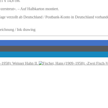
21 x 14,8 cm.
«zerstreut». – Auf Halbkarton montiert.
 Tage verzollt ab Deutschland / Postbank-Konto in Deutschland vorhand
hzeichnung / Ink drawing
–1958): Weisser Hahn II.