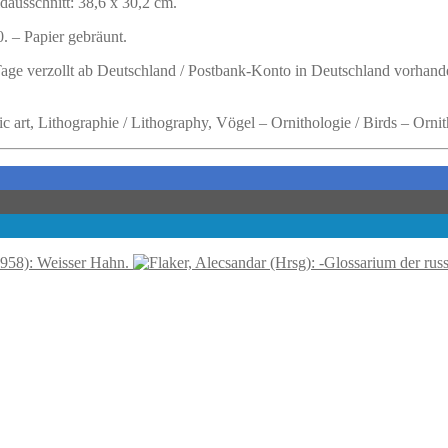
dausschnitt: 38,6 x 30,2 cm.
. – Papier gebräunt.
 Tage verzollt ab Deutschland / Postbank-Konto in Deutschland vorhand
ic art, Lithographie / Lithography, Vögel – Ornithologie / Birds – Orni
958): Weisser Hahn.