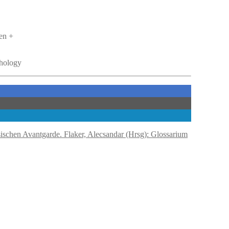
en +
thology
Flaker, Alecsandar (Hrsg): Glossarium