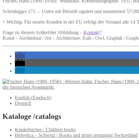
Fischer, Hans (1909–1958):
Waldkauz.
Kreidelithographie. 1951. Bil
Scheidegger 171. – Unten mit Bleistift signiert und nummeriert 57/200
+ Wichtig: Für unsere Kunden in der EU erfolgt der Versand alle 14
Frage zu diesem Artikel/der Abbildung –
Kontakt
?
Kunst – Architektur / Art – Architecture, Eule / Owl, Graphik / Graph
Fischer, Hans (1909–1
der russischen Avantgarde.
English
(
Englisch
)
Deutsch
Kataloge /catalogs
Kinderbücher / Children books
Helvetica – Schweiz / Books and prints pertaining Switzerland