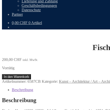
Lieferung und Zahlung
Geschäftsbedingungen
Datenschutz
Partner
0,00
CHF
0 Artikel
Fisc
200,00
CHF
inkl. MwSt.
Vorrätig
Fischer,
In den Warenkorb
Hans
Artikelnummer:
6587CB
Kategorie:
Kunst – Architektur / Art – Archi
(1909–
1958):
Beschreibung
Waldkauz.
Menge
Beschreibung