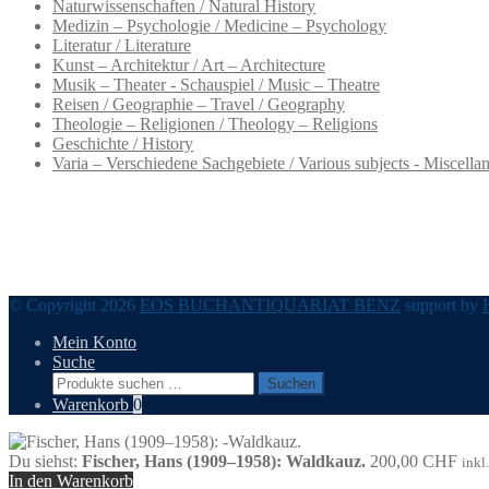
Naturwissenschaften / Natural History
Medizin – Psychologie / Medicine – Psychology
Literatur / Literature
Kunst – Architektur / Art – Architecture
Musik – Theater - Schauspiel / Music – Theatre
Reisen / Geographie – Travel / Geography
Theologie – Religionen / Theology – Religions
Geschichte / History
Varia – Verschiedene Sachgebiete / Various subjects - Miscella
© Copyright 2026
EOS BUCHANTIQUARIAT BENZ
support by
Mein Konto
Suche
Suchen
Suchen
nach:
Warenkorb
0
Du siehst:
Fischer, Hans (1909–1958): Waldkauz.
200,00
CHF
inkl
In den Warenkorb