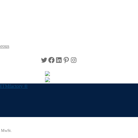
neous
Twitter
Facebook
LinkedIn
Pinterest
Instagram
HTMfactory ®
. MwSt.