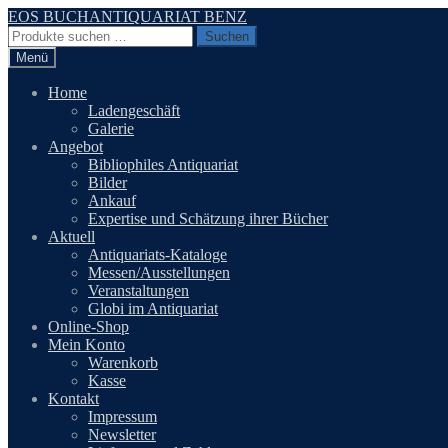
Zur
Zum
EOS BUCHANTIQUARIAT BENZ
Navigation
Inhalt
Suchen
Suchen
springen
springen
nach:
Menü
Home
Ladengeschäft
Galerie
Angebot
Bibliophiles Antiquariat
Bilder
Ankauf
Expertise und Schätzung ihrer Bücher
Aktuell
Antiquariats-Kataloge
Messen/Ausstellungen
Veranstaltungen
Globi im Antiquariat
Online-Shop
Mein Konto
Warenkorb
Kasse
Kontakt
Impressum
Newsletter