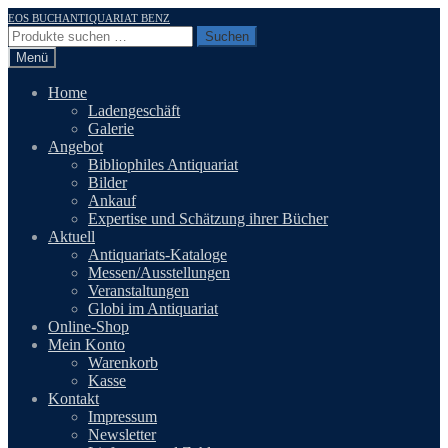
Zur
Zum
EOS BUCHANTIQUARIAT BENZ
Navigation
Inhalt
Suchen
Suchen
springen
springen
nach:
Menü
Home
Ladengeschäft
Galerie
Angebot
Bibliophiles Antiquariat
Bilder
Ankauf
Expertise und Schätzung ihrer Bücher
Aktuell
Antiquariats-Kataloge
Messen/Ausstellungen
Veranstaltungen
Globi im Antiquariat
Online-Shop
Mein Konto
Warenkorb
Kasse
Kontakt
Impressum
Newsletter