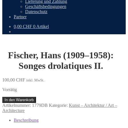
Lieferung und Zahlung
Geschäftsbedingungen
Datenschutz
Partner
0,00
CHF
0 Artikel
Fischer, Hans (1909–1958):
Songes drolatiques II.
100,00
CHF
inkl. MwSt.
Vorrätig
Fischer,
In den Warenkorb
Hans
Artikelnummer:
1779DB
Kategorie:
Kunst – Architektur / Art –
(1909–
Architecture
1958):
Songes
Beschreibung
drolatiques