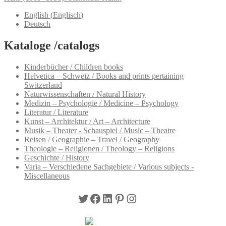
English
(
Englisch
)
Deutsch
Kataloge /catalogs
Kinderbücher / Children books
Helvetica – Schweiz / Books and prints pertaining
Switzerland
Naturwissenschaften / Natural History
Medizin – Psychologie / Medicine – Psychology
Literatur / Literature
Kunst – Architektur / Art – Architecture
Musik – Theater - Schauspiel / Music – Theatre
Reisen / Geographie – Travel / Geography
Theologie – Religionen / Theology – Religions
Geschichte / History
Varia – Verschiedene Sachgebiete / Various subjects -
Miscellaneous
Twitter
Facebook
LinkedIn
Pinterest
Instagram