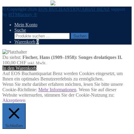
© Copyright 2026
EOS BUCHANTIQUARIAT BENZ
support
by
HTMfactory ®
Mein Konto
Suche
Suchen
Suchen
nach:
Warenkorb
0
Du siehst:
Fischer, Hans (1909–1958): Songes drolatiques II.
100,00
CHF
inkl. MwSt.
In den Warenkorb
Auf EOS Buchantiquariat Benz werden Cookies eingesetzt, um
Ihnen ein optimales Benutzererlebnis zu ermöglichen.
Wenn Sie mehr darüber erfahren möchten, lesen Sie bitte unsere
Cookie-Richtlinie:
Mehr Informationen
. Wenn Sie auf dieser
Website weitersurfen, stimmen Sie der Cookie-Nutzung zu:
Akzeptieren
Schließen