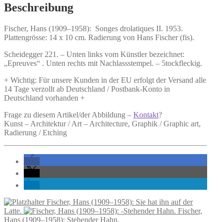
II.
Beschreibung
Menge
Fischer, Hans (1909–1958):
Songes drolatiques II.
1953.
Plattengrösse: 14 x 10 cm. Radierung von Hans Fischer (fis).
Scheidegger 221. – Unten links vom Künstler bezeichnet:
„Epreuves“ . Unten rechts mit Nachlassstempel. – 5tockfleckig.
+ Wichtig: Für unsere Kunden in der EU erfolgt der Versand alle
14 Tage verzollt ab Deutschland / Postbank-Konto in
Deutschland vorhanden +
Frage zu diesem Artikel/der Abbildung –
Kontakt
?
Kunst – Architektur / Art – Architecture, Graphik / Graphic art,
Radierung / Etching
Fischer, Hans (1909–1958): Sie hat ihn auf der
Latte.
Fischer,
Hans (1909–1958): Stehender Hahn.