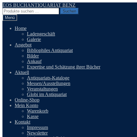
Zur
Zum
EOS BUCHANTIQUARIAT BENZ
Navigation
Inhalt
Suchen
Suchen
springen
springen
nach:
Menü
Home
Ladengeschäft
Galerie
Angebot
Bibliophiles Antiquariat
Bilder
Ankauf
Expertise und Schätzung ihrer Bücher
Aktuell
Antiquariats-Kataloge
Messen/Ausstellungen
Veranstaltungen
Globi im Antiquariat
Online-Shop
Mein Konto
Warenkorb
Kasse
Kontakt
Impressum
Newsletter