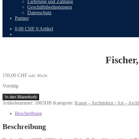
Lieferung und Zahlung
Geschäftsbedingungen
Datenschutz
Partner
0,00
CHF
0 Artikel
Fischer
150,00
CHF
inkl. MwSt.
Vorrätig
Fischer,
In den Warenkorb
Hans
Artikelnummer:
1865DB
Kategorie:
Kunst – Architektur / Art – Archi
(1909–
1958):
Beschreibung
Junger
Hahn
Beschreibung
II.
Menge