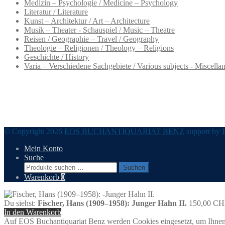
Medizin – Psychologie / Medicine – Psychology
Literatur / Literature
Kunst – Architektur / Art – Architecture
Musik – Theater - Schauspiel / Music – Theatre
Reisen / Geographie – Travel / Geography
Theologie – Religionen / Theology – Religions
Geschichte / History
Varia – Verschiedene Sachgebiete / Various subjects - Miscella
© Copyright 2026
EOS BUCHANTIQUARIAT BENZ
support by
Mein Konto
Suche
Suchen
Suchen
nach:
Warenkorb
0
Du siehst:
Fischer, Hans (1909–1958): Junger Hahn II.
150,00
CH
In den Warenkorb
Auf EOS Buchantiquariat Benz werden Cookies eingesetzt, um Ihnen 