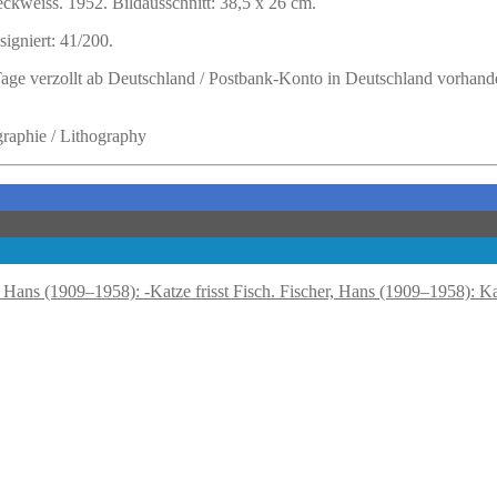
ckweiss. 1952. Bildausschnitt: 38,5 x 26 cm.
igniert: 41/200.
 Tage verzollt ab Deutschland / Postbank-Konto in Deutschland vorhand
graphie / Lithography
Fischer, Hans (1909–1958): Kat