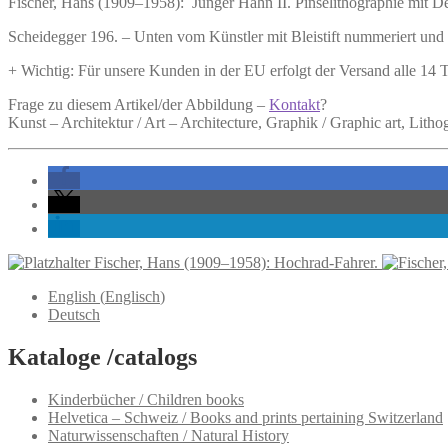
Fischer, Hans (1909–1958):
Junger Hahn II.
Pinselithographie mit De
Scheidegger 196. – Unten vom Künstler mit Bleistift nummeriert und s
+ Wichtig: Für unsere Kunden in der EU erfolgt der Versand alle 14
Frage zu diesem Artikel/der Abbildung –
Kontakt
?
Kunst – Architektur / Art – Architecture, Graphik / Graphic art, Litho
Fischer, Hans (1909–1958): Hochrad-Fahrer.
English
(
Englisch
)
Deutsch
Kataloge /catalogs
Kinderbücher / Children books
Helvetica – Schweiz / Books and prints pertaining Switzerland
Naturwissenschaften / Natural History