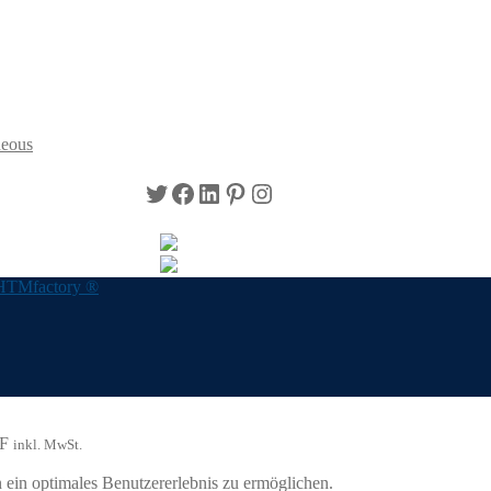
neous
Twitter
Facebook
LinkedIn
Pinterest
Instagram
HTMfactory ®
F
inkl. MwSt.
ein optimales Benutzererlebnis zu ermöglichen.