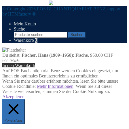
© Copyright 2026
EOS BUCHANTIQUARIAT BENZ
support
by
HTMfactory ®
Mein Konto
Suche
Suchen
Suchen
nach:
Warenkorb
0
Du siehst:
Fischer, Hans (1909–1958): Fische.
950,00
CHF
inkl. MwSt.
In den Warenkorb
Auf EOS Buchantiquariat Benz werden Cookies eingesetzt, um
Ihnen ein optimales Benutzererlebnis zu ermöglichen.
Wenn Sie mehr darüber erfahren möchten, lesen Sie bitte unsere
Cookie-Richtlinie:
Mehr Informationen
. Wenn Sie auf dieser
Website weitersurfen, stimmen Sie der Cookie-Nutzung zu:
Akzeptieren
Schließen