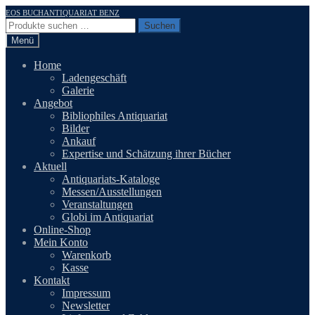
Zur
Zum
EOS BUCHANTIQUARIAT BENZ
Navigation
Inhalt
Suchen
Suchen
springen
springen
nach:
Menü
Home
Ladengeschäft
Galerie
Angebot
Bibliophiles Antiquariat
Bilder
Ankauf
Expertise und Schätzung ihrer Bücher
Aktuell
Antiquariats-Kataloge
Messen/Ausstellungen
Veranstaltungen
Globi im Antiquariat
Online-Shop
Mein Konto
Warenkorb
Kasse
Kontakt
Impressum
Newsletter