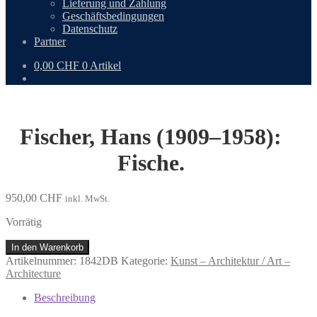
Lieferung und Zahlung
Geschäftsbedingungen
Datenschutz
Partner
0,00
CHF
0 Artikel
Fischer, Hans (1909–1958):
Fische.
950,00
CHF
inkl. MwSt.
Vorrätig
Fischer,
In den Warenkorb
Hans
Artikelnummer:
1842DB
Kategorie:
Kunst – Architektur / Art –
(1909–
Architecture
1958):
Fische.
Beschreibung
Menge