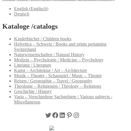
English
(
Englisch
)
Deutsch
Kataloge /catalogs
Kinderbücher / Children books
Helvetica – Schweiz / Books and prints pertaining
Switzerland
Naturwissenschaften / Natural History
Medizin – Psychologie / Medicine – Psychology
Literatur / Literature
Kunst – Architektur / Art – Architecture
Musik – Theater - Schauspiel / Music – Theatre
Reisen / Geographie – Travel / Geography
Theologie – Religionen / Theology – Religions
Geschichte / History
Varia – Verschiedene Sachgebiete / Various subjects -
Miscellaneous
Twitter
Facebook
LinkedIn
Pinterest
Instagram