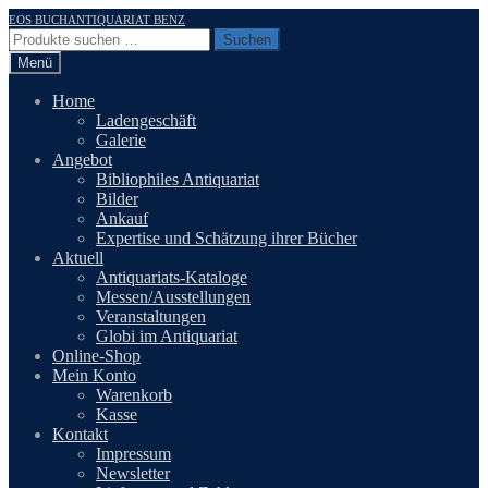
Zur
Zum
EOS BUCHANTIQUARIAT BENZ
Navigation
Inhalt
Suchen
Suchen
springen
springen
nach:
Menü
Home
Ladengeschäft
Galerie
Angebot
Bibliophiles Antiquariat
Bilder
Ankauf
Expertise und Schätzung ihrer Bücher
Aktuell
Antiquariats-Kataloge
Messen/Ausstellungen
Veranstaltungen
Globi im Antiquariat
Online-Shop
Mein Konto
Warenkorb
Kasse
Kontakt
Impressum
Newsletter