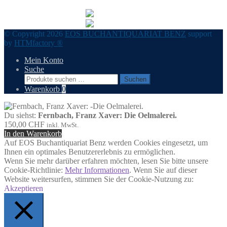
© Copyright 2026
EOS BUCHANTIQUARIAT BENZ
support
by
HTMfactory ®
Mein Konto
Suche
Suchen
Suchen
nach:
Warenkorb
0
Du siehst:
Fernbach, Franz Xaver: Die Oelmalerei.
150,00
CHF
inkl. MwSt.
In den Warenkorb
Auf EOS Buchantiquariat Benz werden Cookies eingesetzt, um
Ihnen ein optimales Benutzererlebnis zu ermöglichen.
Wenn Sie mehr darüber erfahren möchten, lesen Sie bitte unsere
Cookie-Richtlinie:
Mehr Informationen
. Wenn Sie auf dieser
Website weitersurfen, stimmen Sie der Cookie-Nutzung zu:
Akzeptieren