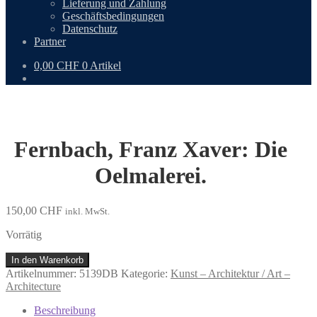
Lieferung und Zahlung
Geschäftsbedingungen
Datenschutz
Partner
0,00
CHF
0 Artikel
Fernbach, Franz Xaver: Die
Oelmalerei.
150,00
CHF
inkl. MwSt.
Vorrätig
Fernbach,
In den Warenkorb
Franz
Artikelnummer:
5139DB
Kategorie:
Kunst – Architektur / Art –
Xaver:
Architecture
Die
Oelmalerei.
Beschreibung