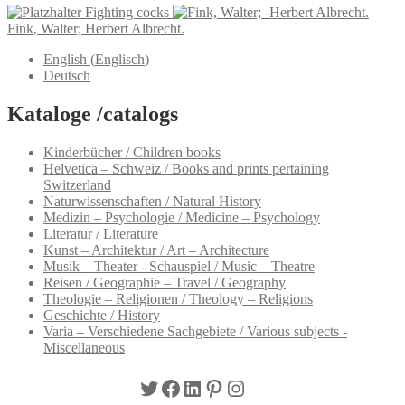
Fighting cocks
Fink, Walter; Herbert Albrecht.
English
(
Englisch
)
Deutsch
Kataloge /catalogs
Kinderbücher / Children books
Helvetica – Schweiz / Books and prints pertaining
Switzerland
Naturwissenschaften / Natural History
Medizin – Psychologie / Medicine – Psychology
Literatur / Literature
Kunst – Architektur / Art – Architecture
Musik – Theater - Schauspiel / Music – Theatre
Reisen / Geographie – Travel / Geography
Theologie – Religionen / Theology – Religions
Geschichte / History
Varia – Verschiedene Sachgebiete / Various subjects -
Miscellaneous
Twitter
Facebook
LinkedIn
Pinterest
Instagram