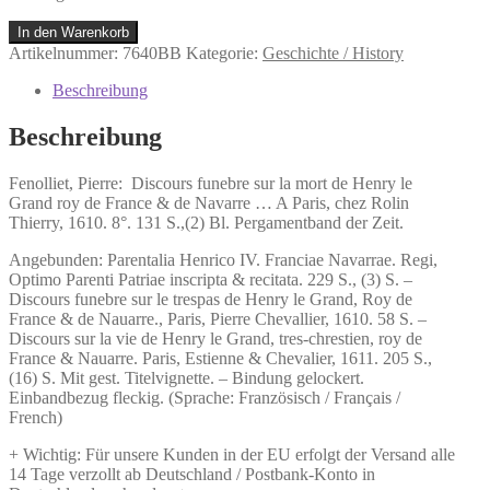
Fenolliet,
In den Warenkorb
Pierre:
Artikelnummer:
7640BB
Kategorie:
Geschichte / History
Discours
funebre
Beschreibung
sur
la
Beschreibung
mort
de
Fenolliet, Pierre:
Discours funebre sur la mort de Henry le
Henry
Grand roy de France & de Navarre …
A Paris, chez Rolin
le
Thierry, 1610. 8°. 131 S.,(2) Bl. Pergamentband der Zeit.
Grand
roy
Angebunden: Parentalia Henrico IV. Franciae Navarrae. Regi,
de
Optimo Parenti Patriae inscripta & recitata. 229 S., (3) S. –
France
Discours funebre sur le trespas de Henry le Grand, Roy de
&
France & de Nauarre., Paris, Pierre Chevallier, 1610. 58 S. –
de
Discours sur la vie de Henry le Grand, tres-chrestien, roy de
Navarre
France & Nauarre. Paris, Estienne & Chevalier, 1611. 205 S.,
...
(16) S. Mit gest. Titelvignette. – Bindung gelockert.
Menge
Einbandbezug fleckig. (Sprache: Französisch / Français /
French)
+ Wichtig: Für unsere Kunden in der EU erfolgt der Versand alle
14 Tage verzollt ab Deutschland / Postbank-Konto in