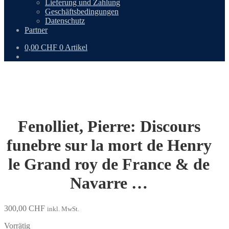
Lieferung und Zahlung
Geschäftsbedingungen
Datenschutz
Partner
0,00
CHF
0 Artikel
Fenolliet, Pierre: Discours
funebre sur la mort de Henry
le Grand roy de France & de
Navarre …
300,00
CHF
inkl. MwSt.
Vorrätig