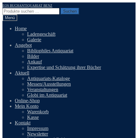
Zur
Zum
EOS BUCHANTIQUARIAT BENZ
Navigation
Inhalt
Suchen
Suchen
springen
springen
nach:
Menü
Home
Ladengeschäft
Galerie
Angebot
Bibliophiles Antiquariat
Bilder
Ankauf
Expertise und Schätzung ihrer Bücher
Aktuell
Antiquariats-Kataloge
Messen/Ausstellungen
Veranstaltungen
Globi im Antiquariat
Online-Shop
Mein Konto
Warenkorb
Kasse
Kontakt
Impressum
Newsletter