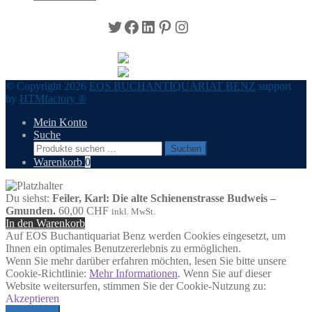
Twitter
Facebook
LinkedIn
Pinterest
Instagram
© Copyright 2026
EOS BUCHANTIQUARIAT BENZ
support
by
HTMfactory ®
Mein Konto
Suche
Suchen
Suchen
nach:
Warenkorb
0
Du siehst:
Feiler, Karl: Die alte Schienenstrasse Budweis –
Gmunden.
60,00
CHF
inkl. MwSt.
In den Warenkorb
Auf EOS Buchantiquariat Benz werden Cookies eingesetzt, um
Ihnen ein optimales Benutzererlebnis zu ermöglichen.
Wenn Sie mehr darüber erfahren möchten, lesen Sie bitte unsere
Cookie-Richtlinie:
Mehr Informationen
. Wenn Sie auf dieser
Website weitersurfen, stimmen Sie der Cookie-Nutzung zu:
Akzeptieren