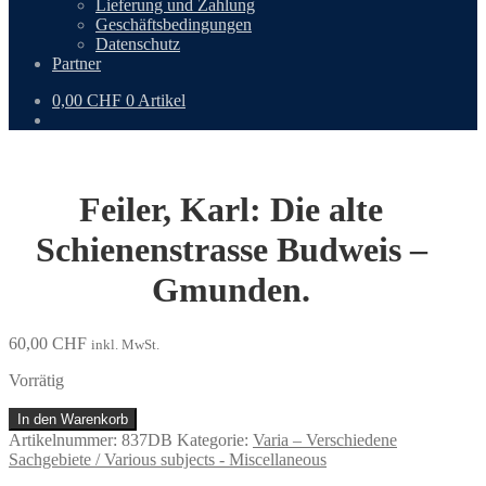
Lieferung und Zahlung
Geschäftsbedingungen
Datenschutz
Partner
0,00
CHF
0 Artikel
Feiler, Karl: Die alte
Schienenstrasse Budweis –
Gmunden.
60,00
CHF
inkl. MwSt.
Vorrätig
Feiler,
In den Warenkorb
Karl:
Artikelnummer:
837DB
Kategorie:
Varia – Verschiedene
Die
Sachgebiete / Various subjects - Miscellaneous
alte