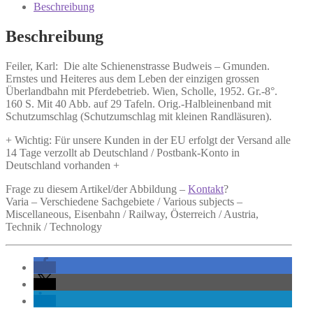
Schienenstrasse
Beschreibung
Budweis
-
Beschreibung
Gmunden.
Menge
Feiler, Karl:
Die alte Schienenstrasse Budweis – Gmunden.
Ernstes und Heiteres aus dem Leben der einzigen grossen
Überlandbahn mit Pferdebetrieb. Wien, Scholle, 1952. Gr.-8°.
160 S. Mit 40 Abb. auf 29 Tafeln. Orig.-Halbleinenband mit
Schutzumschlag (Schutzumschlag mit kleinen Randläsuren).
+ Wichtig: Für unsere Kunden in der EU erfolgt der Versand alle
14 Tage verzollt ab Deutschland / Postbank-Konto in
Deutschland vorhanden +
Frage zu diesem Artikel/der Abbildung –
Kontakt
?
Varia – Verschiedene Sachgebiete / Various subjects –
Miscellaneous, Eisenbahn / Railway, Österreich / Austria,
Technik / Technology