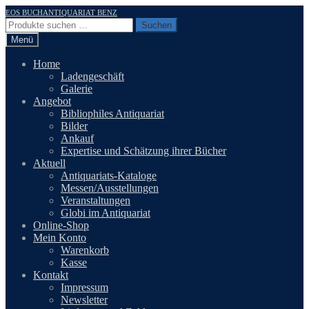
Zur
Zum
EOS BUCHANTIQUARIAT BENZ
Navigation
Inhalt
Suchen
Suchen
springen
springen
nach:
Menü
Home
Ladengeschäft
Galerie
Angebot
Bibliophiles Antiquariat
Bilder
Ankauf
Expertise und Schätzung ihrer Bücher
Aktuell
Antiquariats-Kataloge
Messen/Ausstellungen
Veranstaltungen
Globi im Antiquariat
Online-Shop
Mein Konto
Warenkorb
Kasse
Kontakt
Impressum
Newsletter