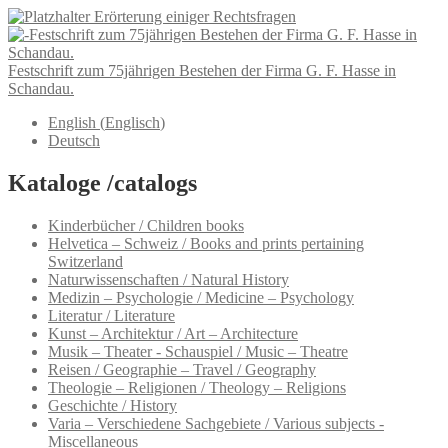
Erörterung einiger Rechtsfragen
Festschrift zum 75jährigen Bestehen der Firma G. F. Hasse in
Schandau.
English
(
Englisch
)
Deutsch
Kataloge /catalogs
Kinderbücher / Children books
Helvetica – Schweiz / Books and prints pertaining
Switzerland
Naturwissenschaften / Natural History
Medizin – Psychologie / Medicine – Psychology
Literatur / Literature
Kunst – Architektur / Art – Architecture
Musik – Theater - Schauspiel / Music – Theatre
Reisen / Geographie – Travel / Geography
Theologie – Religionen / Theology – Religions
Geschichte / History
Varia – Verschiedene Sachgebiete / Various subjects -
Miscellaneous