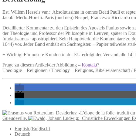
omnes
Beati
Est, Willem Hessels van:
Absolutissima in omnes Beati Pauli et sept
Pauli
Jacobi Merlo-Horstii. Paris (und neu) Neapel, Francesco Ricciardo u
et
septem
Detaillierter Kommentar zu den Episteln des Apostels Paulus sowie 
catholicas
der Theologie und Professor der Philosophie in Leuven, später in Do
apostolorum
fundatissimus“ apostrophiert. Sein Hauptwerk, die Kommentare zu den
epistolas
1644) vor. Jeder Band enthält ein Sachregister. – Papier teilweise sta
commentaria
...
+ Wichtig: Für unsere Kunden in der EU erfolgt der Versand alle 14
Auctore
Guilielmo
Frage zu diesem Artikel/der Abbildung –
Kontakt
?
Estio.
Theologie – Religionen / Theology – Religions, Bibelwissenschaft / 
Menge
Gueudeville.
E
English
(
Englisch
)
Deutsch