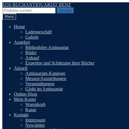
Zur
Zum
EOS BUCHANTIQUARIAT BENZ
Navigation
Inhalt
Suchen
Suchen
springen
springen
nach:
Menü
Home
Ladengeschäft
Galerie
Angebot
Bibliophiles Antiquariat
Bilder
Ankauf
Expertise und Schätzung ihrer Bücher
Aktuell
Antiquariats-Kataloge
Messen/Ausstellungen
Veranstaltungen
Globi im Antiquariat
Online-Shop
Mein Konto
Warenkorb
Kasse
Kontakt
Impressum
Newsletter