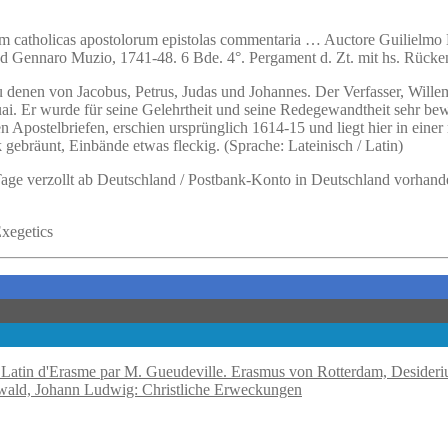
em catholicas apostolorum epistolas commentaria … Auctore Guilielmo 
nd Gennaro Muzio, 1741-48. 6 Bde. 4°. Pergament d. Zt. mit hs. Rücken
zu denen von Jacobus, Petrus, Judas und Johannes. Der Verfasser, Wil
uai. Er wurde für seine Gelehrtheit und seine Redegewandtheit sehr be
 Apostelbriefen, erschien ursprünglich 1614-15 und liegt hier in eine
rk gebräunt, Einbände etwas fleckig. (Sprache: Lateinisch / Latin)
 Tage verzollt ab Deutschland / Postbank-Konto in Deutschland vorhand
Exegetics
Erasmus von Rotterdam, Desiderius:
wald, Johann Ludwig: Christliche Erweckungen