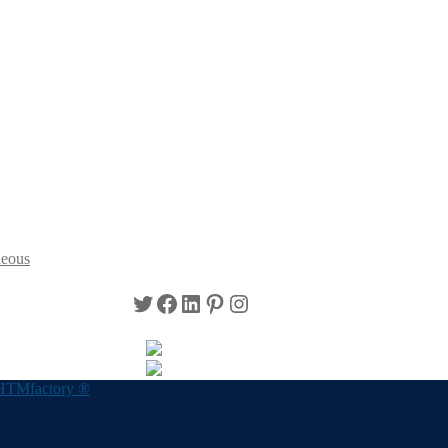
neous
Twitter
Facebook
LinkedIn
Pinterest
Instagram
HTMfactory ®