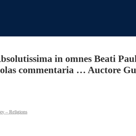
bsolutissima in omnes Beati Paul
tolas commentaria … Auctore Gui
gy – Religions