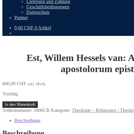
Lieferung und Zahlung
Geschäftsbedingungen
Datenschutz
Partner
0,00
CHF
0 Artikel
Est, Willem Hessels van: A
apostolorum epis
800,00
CHF
inkl. MwSt.
Vorrätig
Est,
In den Warenkorb
Willem
Artikelnummer:
5906CB
Kategorie:
Theologie – Religionen / Theolo
Hessels
van:
Beschreibung
Absolutissima
in
Beschreibung