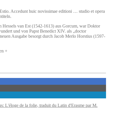
Estio.
Accedunt huic novissimae editioni … studio et opera
titeln.
lem Hessels van Est (1542-1613) aus Gorcum, war Doktor
wundert und von Papst Benedict XIV. als „doctor
r neuen Ausgabe besorgt durch Jacob Merlo Horstius (1597-
en +
 L'éloge de la folie, traduit du Latin d'Erasme par M.