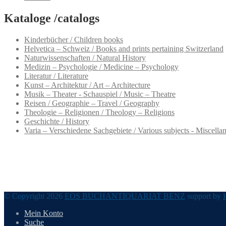
Kataloge /catalogs
Kinderbücher / Children books
Helvetica – Schweiz / Books and prints pertaining Switzerland
Naturwissenschaften / Natural History
Medizin – Psychologie / Medicine – Psychology
Literatur / Literature
Kunst – Architektur / Art – Architecture
Musik – Theater - Schauspiel / Music – Theatre
Reisen / Geographie – Travel / Geography
Theologie – Religionen / Theology – Religions
Geschichte / History
Varia – Verschiedene Sachgebiete / Various subjects - Miscella
© Copyright 2026
EOS BUCHANTIQUARIAT BENZ
support by
Mein Konto
Suche