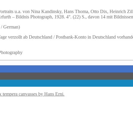
Portraits u.a. von Nina Kandinsky, Hans Thoma, Otto Dix, Heinrich Z
urth – Bildnis Photograph, 1928. 4°. (22) S., davon 14 mit Bildnissen
 / German)
 Tage verzollt ab Deutschland / Postbank-Konto in Deutschland vorhand
 Photography
x tempera canvasses by Hans Erni.