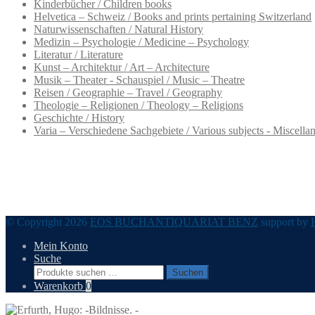
Kinderbücher / Children books
Helvetica – Schweiz / Books and prints pertaining Switzerland
Naturwissenschaften / Natural History
Medizin – Psychologie / Medicine – Psychology
Literatur / Literature
Kunst – Architektur / Art – Architecture
Musik – Theater - Schauspiel / Music – Theatre
Reisen / Geographie – Travel / Geography
Theologie – Religionen / Theology – Religions
Geschichte / History
Varia – Verschiedene Sachgebiete / Various subjects - Miscella
© Copyright 2026
EOS BUCHANTIQUARIAT BENZ
support by
Mein Konto
Suche
Suchen
Suchen
nach:
Warenkorb
0