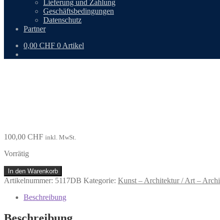
Lieferung und Zahlung
Geschäftsbedingungen
Datenschutz
Partner
0,00
CHF
0 Artikel
100,00
CHF
inkl. MwSt.
Vorrätig
Erfurth,
In den Warenkorb
Hugo:
Artikelnummer:
5117DB
Kategorie:
Kunst – Architektur / Art – Archi
Bildnisse.
-
Beschreibung
Menge
Beschreibung