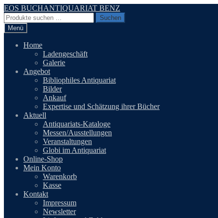
Zur
Zum
EOS BUCHANTIQUARIAT BENZ
Navigation
Inhalt
Suchen
Suchen
springen
springen
nach:
Menü
Home
Ladengeschäft
Galerie
Angebot
Bibliophiles Antiquariat
Bilder
Ankauf
Expertise und Schätzung ihrer Bücher
Aktuell
Antiquariats-Kataloge
Messen/Ausstellungen
Veranstaltungen
Globi im Antiquariat
Online-Shop
Mein Konto
Warenkorb
Kasse
Kontakt
Impressum
Newsletter