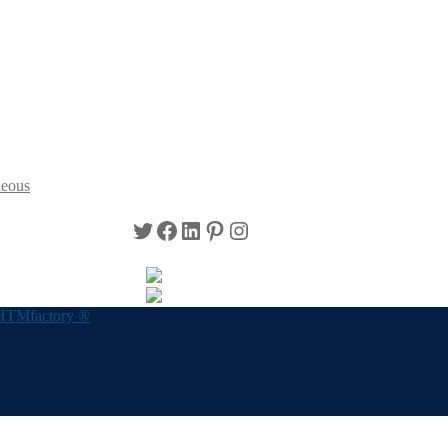
neous
Twitter
Facebook
LinkedIn
Pinterest
Instagram
HTMfactory ®