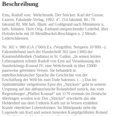
Beschreibung
Ems, Rudolf von:
Weltchronik.
Der Stricker: Karl der Grosse.
Luzern, Faksimile-Verlag, 1982. 4°. 214 faksimil. Bl.; 76
faksimil Bl. Mit farb. Illustr. auf Goldgrund nach Miniaturen u.
farb. Initialen. Dem Orig.-Einband entsprechender Lederbd. über
Holzdeckeln mit 10 Metallbuckel-Beschlägen u. 2 Metall-
Lederschliessen.
Nr. 302 v. 980 (GA 1’060) Ex. (Vergriffen. Neupreis 10’800.–).
Faksimileband nach der Handschrift 302 (um 1300) der
Kantonsbibliothek (Vadiana) in St. Gallen. „In seinen letzten
Lebensjahren schrieb Rudolf von Ems auf Veranlassung des
Stauferkönigs Konrad IV. eine Weltchronik in über 33000
paarweise gereimten Versen. Sie behandelt in
mittelhochdeutscher Sprache die Geschichte von der
Erschaffung der Welt bis zum Tode Salomos. (…) Das im
Spätmittelalter vielgelesene Epos des „Strickers“ geht in seinem
Ursprung auf das altfranzösische Rolandslied zurück, das vom
Regensburger „Pfaffen Konrad“ um 1170 erstmals ins Deutsche
übertragen worden war. Der „Stricker“ erweiterte das alte
Heldenlied aus dem Umkreis Karls zur in Versen erzählten
Kunde ritterlicher Lebensformen. Im Mittelpunkt steht die
Legenede um Karl und seinen treuesten Kampfgefährten Roland