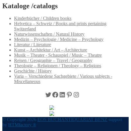
Kataloge /catalogs
Kinderbücher / Children books
Helvetica – Schweiz / Books and prints pertaining
Switzerland
Naturwissenschaften / Natural History
Medizin – Psychologie / Medicine – Psychology
Literatur / Literature
Kunst – Architektur / Art – Architecture
Musik – Theater - Schauspiel / Music – Theatre
Reisen / Geographie – Travel / Geography
Theologie – Religionen / Theology – Religions
Geschichte / History
Varia – Verschiedene Sachgebiete / Various subjects -
Miscellaneous
Twitter
Facebook
LinkedIn
Pinterest
Instagram
© Copyright 2026
EOS BUCHANTIQUARIAT BENZ
support
by
HTMfactory ®