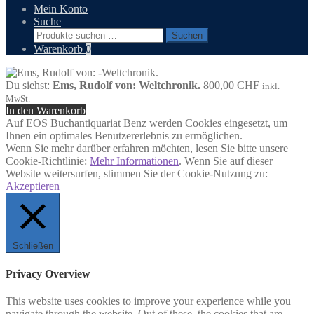
Mein Konto
Suche
Suchen
Suchen
nach:
Warenkorb
0
Du siehst:
Ems, Rudolf von: Weltchronik.
800,00
CHF
inkl.
MwSt.
In den Warenkorb
Auf EOS Buchantiquariat Benz werden Cookies eingesetzt, um
Ihnen ein optimales Benutzererlebnis zu ermöglichen.
Wenn Sie mehr darüber erfahren möchten, lesen Sie bitte unsere
Cookie-Richtlinie:
Mehr Informationen
. Wenn Sie auf dieser
Website weitersurfen, stimmen Sie der Cookie-Nutzung zu:
Akzeptieren
Schließen
Privacy Overview
This website uses cookies to improve your experience while you
navigate through the website. Out of these, the cookies that are