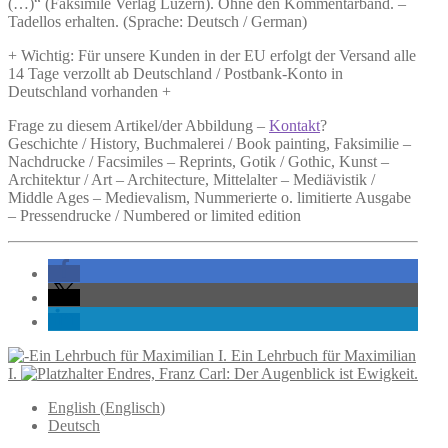
(…)“ (Faksimile Verlag Luzern). Ohne den Kommentarband. –
Tadellos erhalten. (Sprache: Deutsch / German)
+ Wichtig: Für unsere Kunden in der EU erfolgt der Versand alle
14 Tage verzollt ab Deutschland / Postbank-Konto in
Deutschland vorhanden +
Frage zu diesem Artikel/der Abbildung –
Kontakt
?
Geschichte / History, Buchmalerei / Book painting, Faksimilie –
Nachdrucke / Facsimiles – Reprints, Gotik / Gothic, Kunst –
Architektur / Art – Architecture, Mittelalter – Mediävistik /
Middle Ages – Medievalism, Nummerierte o. limitierte Ausgabe
– Pressendrucke / Numbered or limited edition
Ein Lehrbuch für Maximilian
I.
Endres, Franz Carl: Der Augenblick ist Ewigkeit.
English
(
Englisch
)
Deutsch