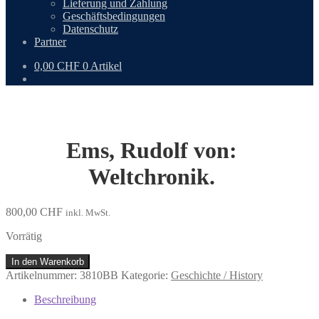
Lieferung und Zahlung
Geschäftsbedingungen
Datenschutz
Partner
0,00
CHF
0 Artikel
Ems, Rudolf von:
Weltchronik.
800,00
CHF
inkl. MwSt.
Vorrätig
Ems,
In den Warenkorb
Rudolf
Artikelnummer:
3810BB
Kategorie:
Geschichte / History
von:
Weltchronik.
Beschreibung
Menge