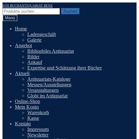
Zur
Zum
EOS BUCHANTIQUARIAT BENZ
Navigation
Inhalt
Suchen
Suchen
springen
springen
nach:
Menü
Home
Ladengeschäft
Galerie
Angebot
Bibliophiles Antiquariat
Bilder
Ankauf
Expertise und Schätzung ihrer Bücher
Aktuell
Antiquariats-Kataloge
Messen/Ausstellungen
Veranstaltungen
Globi im Antiquariat
Online-Shop
Mein Konto
Warenkorb
Kasse
Kontakt
Impressum
Newsletter