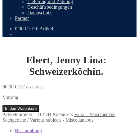
Lieferung und Zahlung
Geschäftsbedingungen
Datenschutz
Partner
0,00
CHF
0 Artikel
Ebert, Jenny Lina:
Schweizerköchin.
60,00
CHF
inkl. MwSt.
Vorrätig
Ebert,
In den Warenkorb
Jenny
Artikelnummer:
1112DB
Kategorie:
Varia – Verschiedene
Lina:
Sachgebiete / Various subjects - Miscellaneous
Schweizerköchin.
Menge
Beschreibung