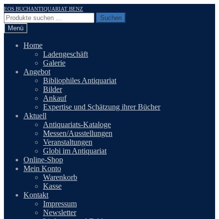
Zur
Zum
EOS BUCHANTIQUARIAT BENZ
Navigation
Inhalt
Suchen
Suchen
springen
springen
nach:
Menü
Home
Ladengeschäft
Galerie
Angebot
Bibliophiles Antiquariat
Bilder
Ankauf
Expertise und Schätzung ihrer Bücher
Aktuell
Antiquariats-Kataloge
Messen/Ausstellungen
Veranstaltungen
Globi im Antiquariat
Online-Shop
Mein Konto
Warenkorb
Kasse
Kontakt
Impressum
Newsletter