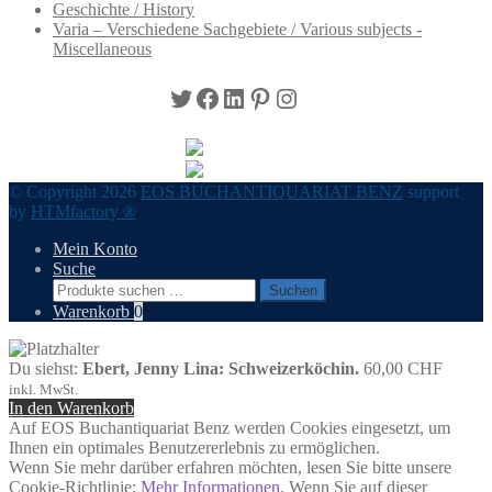
Geschichte / History
Varia – Verschiedene Sachgebiete / Various subjects -
Miscellaneous
Twitter
Facebook
LinkedIn
Pinterest
Instagram
© Copyright 2026
EOS BUCHANTIQUARIAT BENZ
support
by
HTMfactory ®
Mein Konto
Suche
Suchen
Suchen
nach:
Warenkorb
0
Du siehst:
Ebert, Jenny Lina: Schweizerköchin.
60,00
CHF
inkl. MwSt.
In den Warenkorb
Auf EOS Buchantiquariat Benz werden Cookies eingesetzt, um
Ihnen ein optimales Benutzererlebnis zu ermöglichen.
Wenn Sie mehr darüber erfahren möchten, lesen Sie bitte unsere
Cookie-Richtlinie:
Mehr Informationen
. Wenn Sie auf dieser