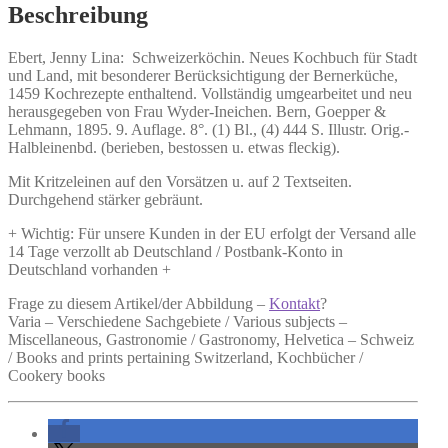
Beschreibung
Ebert, Jenny Lina:
Schweizerköchin.
Neues Kochbuch für Stadt
und Land, mit besonderer Berücksichtigung der Bernerküche,
1459 Kochrezepte enthaltend. Vollständig umgearbeitet und neu
herausgegeben von Frau Wyder-Ineichen. Bern, Goepper &
Lehmann, 1895. 9. Auflage. 8°. (1) Bl., (4) 444 S. Illustr. Orig.-
Halbleinenbd. (berieben, bestossen u. etwas fleckig).
Mit Kritzeleinen auf den Vorsätzen u. auf 2 Textseiten.
Durchgehend stärker gebräunt.
+ Wichtig: Für unsere Kunden in der EU erfolgt der Versand alle
14 Tage verzollt ab Deutschland / Postbank-Konto in
Deutschland vorhanden +
Frage zu diesem Artikel/der Abbildung –
Kontakt
?
Varia – Verschiedene Sachgebiete / Various subjects –
Miscellaneous, Gastronomie / Gastronomy, Helvetica – Schweiz
/ Books and prints pertaining Switzerland, Kochbücher /
Cookery books