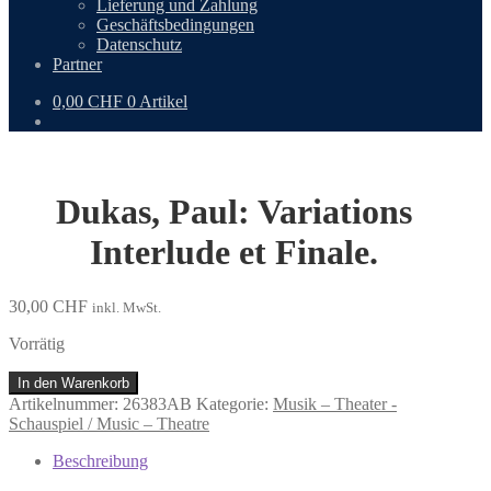
Lieferung und Zahlung
Geschäftsbedingungen
Datenschutz
Partner
0,00
CHF
0 Artikel
Dukas, Paul: Variations
Interlude et Finale.
30,00
CHF
inkl. MwSt.
Vorrätig
Dukas,
In den Warenkorb
Paul:
Artikelnummer:
26383AB
Kategorie:
Musik – Theater -
Variations
Schauspiel / Music – Theatre
Interlude
et
Beschreibung
Finale.