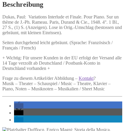
Menge
Beschreibung
Dukas, Paul:
Variations Interlude et Finale.
Pour Piano. Sur un
thème de J.-Ph. Rameau. Paris, Durand & Cie., 1948. 4°. 1 Bl.,
27 S., (1) S. (Anzeigen). Lose in Orig.-Umschlag (bestossen und
gebräunt, mit kleinen Einrissen).
Seiten durchgehend leicht gebräunt. (Sprache: Französisch /
Français / French)
+ Wichtig: Für unsere Kunden in der EU erfolgt der Versand alle
14 Tage verzollt ab Deutschland / Postbank-Konto in
Deutschland vorhanden +
Frage zu diesem Artikel/der Abbildung –
Kontakt
?
Musik – Theater – Schauspiel / Music – Theatre, Klavier –
Piano, Noten – Musiknoten – Musikalien / Sheet Music
Dufflocq, Enrico Magni: Storia della Musica.