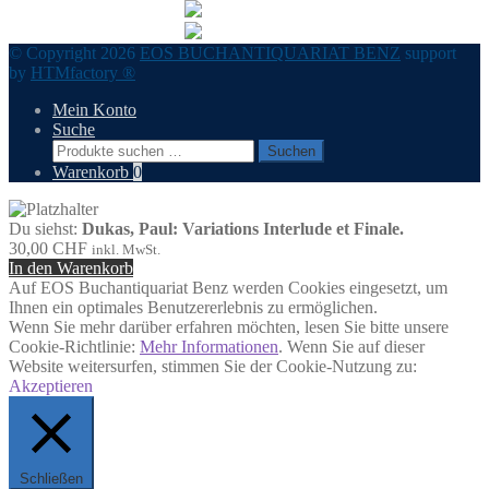
© Copyright 2026
EOS BUCHANTIQUARIAT BENZ
support
by
HTMfactory ®
Mein Konto
Suche
Suchen
Suchen
nach:
Warenkorb
0
Du siehst:
Dukas, Paul: Variations Interlude et Finale.
30,00
CHF
inkl. MwSt.
In den Warenkorb
Auf EOS Buchantiquariat Benz werden Cookies eingesetzt, um
Ihnen ein optimales Benutzererlebnis zu ermöglichen.
Wenn Sie mehr darüber erfahren möchten, lesen Sie bitte unsere
Cookie-Richtlinie:
Mehr Informationen
. Wenn Sie auf dieser
Website weitersurfen, stimmen Sie der Cookie-Nutzung zu:
Akzeptieren
Schließen