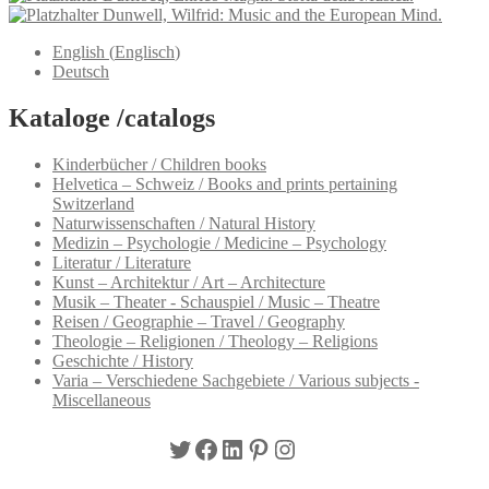
Dunwell, Wilfrid: Music and the European Mind.
English
(
Englisch
)
Deutsch
Kataloge /catalogs
Kinderbücher / Children books
Helvetica – Schweiz / Books and prints pertaining
Switzerland
Naturwissenschaften / Natural History
Medizin – Psychologie / Medicine – Psychology
Literatur / Literature
Kunst – Architektur / Art – Architecture
Musik – Theater - Schauspiel / Music – Theatre
Reisen / Geographie – Travel / Geography
Theologie – Religionen / Theology – Religions
Geschichte / History
Varia – Verschiedene Sachgebiete / Various subjects -
Miscellaneous
Twitter
Facebook
LinkedIn
Pinterest
Instagram