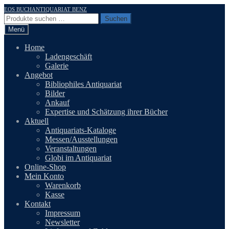
Zur
Zum
EOS BUCHANTIQUARIAT BENZ
Navigation
Inhalt
Suchen
Suchen
springen
springen
nach:
Menü
Home
Ladengeschäft
Galerie
Angebot
Bibliophiles Antiquariat
Bilder
Ankauf
Expertise und Schätzung ihrer Bücher
Aktuell
Antiquariats-Kataloge
Messen/Ausstellungen
Veranstaltungen
Globi im Antiquariat
Online-Shop
Mein Konto
Warenkorb
Kasse
Kontakt
Impressum
Newsletter