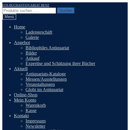
Zur
Zum
EOS BUCHANTIQUARIAT BENZ
Navigation
Inhalt
Suchen
Suchen
springen
springen
nach:
Menü
Home
Ladengeschäft
Galerie
Angebot
Bibliophiles Antiquariat
Bilder
Ankauf
Expertise und Schätzung ihrer Bücher
Aktuell
Antiquariats-Kataloge
Messen/Ausstellungen
Veranstaltungen
Globi im Antiquariat
Online-Shop
Mein Konto
Warenkorb
Kasse
Kontakt
Impressum
Newsletter