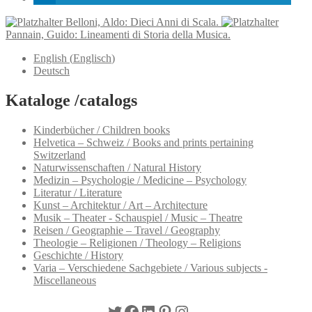
Belloni, Aldo: Dieci Anni di Scala.
Pannain, Guido: Lineamenti di Storia della Musica.
English
(
Englisch
)
Deutsch
Kataloge /catalogs
Kinderbücher / Children books
Helvetica – Schweiz / Books and prints pertaining
Switzerland
Naturwissenschaften / Natural History
Medizin – Psychologie / Medicine – Psychology
Literatur / Literature
Kunst – Architektur / Art – Architecture
Musik – Theater - Schauspiel / Music – Theatre
Reisen / Geographie – Travel / Geography
Theologie – Religionen / Theology – Religions
Geschichte / History
Varia – Verschiedene Sachgebiete / Various subjects -
Miscellaneous
Twitter
Facebook
LinkedIn
Pinterest
Instagram