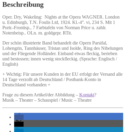
WAGNER.
Beschreibung
Menge
Oper.
Dry, Wakeling:
Nights at the Opera WAGNER.
London
u. Edinburgh, T.N. Foulis Ltd, 1924. Kl.-4°. vi, 234 S. Mit 1
Portr.-Frontisp., 7 Farbtafeln von Norman Price u. zahlr.
Notenbeisp.. OLn. m. goldgepr. RTit.
Der schön illustrierte Band behandelt die Opern Parsifal,
Lohengrin, Tannhäuser, Tristan und Isolde, Ring des Nibelungen
und der Fliegende Holländer. Einband etwas fleckig, berieben
und bestossen; innen wenig stockfleckig. (Sprache: Englisch /
English)
+ Wichtig: Für unsere Kunden in der EU erfolgt der Versand alle
14 Tage verzollt ab Deutschland / Postbank-Konto in
Deutschland vorhanden +
Frage zu diesem Artikel/der Abbildung –
Kontakt
?
Musik – Theater – Schauspiel / Music – Theatre