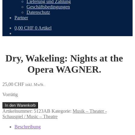
Lieferung und Zahlung
Geschäftsbedingungen
Datenschutz
Partner
0,00
CHF
0 Artikel
Dry, Wakeling: Nights at the
Opera WAGNER.
25,00
CHF
inkl. MwSt.
Vorrätig
Dry,
In den Warenkorb
Wakeling:
Artikelnummer:
5123AB
Kategorie:
Musik – Theater -
Nights
Schauspiel / Music – Theatre
at
the
Beschreibung
Opera