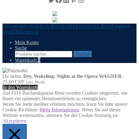
© Copyright 2026
EOS BUCHANTIQUARIAT BENZ
support
by
HTMfactory ®
Mein Konto
Suche
Suchen
Suchen
nach:
Warenkorb
0
Du siehst:
Dry, Wakeling: Nights at the Opera WAGNER.
25,00
CHF
inkl. MwSt.
In den Warenkorb
Auf EOS Buchantiquariat Benz werden Cookies eingesetzt, um
Ihnen ein optimales Benutzererlebnis zu ermöglichen.
Wenn Sie mehr darüber erfahren möchten, lesen Sie bitte unsere
Cookie-Richtlinie:
Mehr Informationen
. Wenn Sie auf dieser
Website weitersurfen, stimmen Sie der Cookie-Nutzung zu:
Akzeptieren