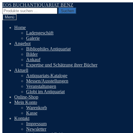
Zur
Zum
EOS BUCHANTIQUARIAT BENZ
Navigation
Inhalt
Suchen
Suchen
springen
springen
nach:
Menü
Home
Ladengeschäft
Galerie
Angebot
Bibliophiles Antiquariat
Bilder
Ankauf
Expertise und Schätzung ihrer Bücher
Aktuell
Antiquariats-Kataloge
Messen/Ausstellungen
Veranstaltungen
Globi im Antiquariat
Online-Shop
Mein Konto
Warenkorb
Kasse
Kontakt
Impressum
Newsletter