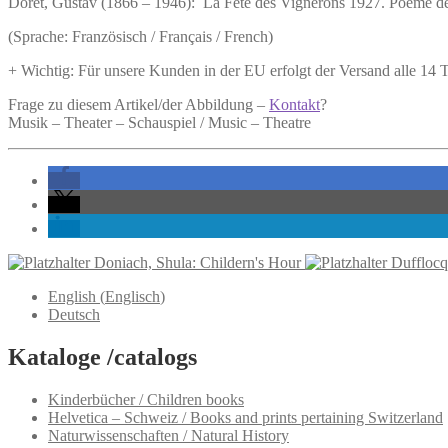
Doret, Gustav (1866 – 1946):
La Fete des Vignerons 1927.
Poème de 
Vignerons
1927.
(Sprache: Französisch / Français / French)
Menge
+ Wichtig: Für unsere Kunden in der EU erfolgt der Versand alle 14
Frage zu diesem Artikel/der Abbildung –
Kontakt
?
Musik – Theater – Schauspiel / Music – Theatre
Doniach, Shula: Childern's Hour
Dufflocq
English
(
Englisch
)
Deutsch
Kataloge /catalogs
Kinderbücher / Children books
Helvetica – Schweiz / Books and prints pertaining Switzerland
Naturwissenschaften / Natural History