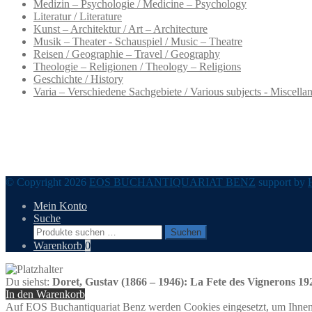
Medizin – Psychologie / Medicine – Psychology
Literatur / Literature
Kunst – Architektur / Art – Architecture
Musik – Theater - Schauspiel / Music – Theatre
Reisen / Geographie – Travel / Geography
Theologie – Religionen / Theology – Religions
Geschichte / History
Varia – Verschiedene Sachgebiete / Various subjects - Miscella
© Copyright 2026
EOS BUCHANTIQUARIAT BENZ
support by
Mein Konto
Suche
Suchen
Suchen
nach:
Warenkorb
0
Du siehst:
Doret, Gustav (1866 – 1946): La Fete des Vignerons 19
In den Warenkorb
Auf EOS Buchantiquariat Benz werden Cookies eingesetzt, um Ihnen 