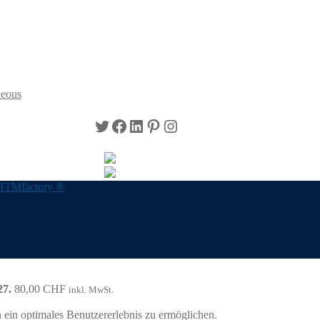
neous
Twitter
Facebook
LinkedIn
Pinterest
Instagram
HTMfactory ®
27.
80,00
CHF
inkl. MwSt.
ein optimales Benutzererlebnis zu ermöglichen.