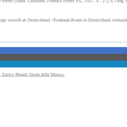
Pierre Girard. Lausanne, Foetisch Frères SA., 1927. 4°. 272 S. Orig. 
 Tage verzollt ab Deutschland / Postbank-Konto in Deutschland vorhand
, Enrico Magni: Storia della Musica.