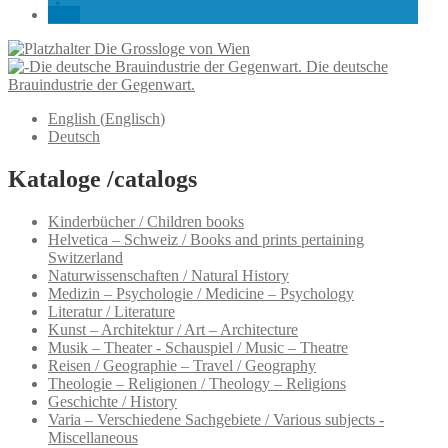
Die Grossloge von Wien
Die deutsche
Brauindustrie der Gegenwart.
English
(
Englisch
)
Deutsch
Kataloge /catalogs
Kinderbücher / Children books
Helvetica – Schweiz / Books and prints pertaining
Switzerland
Naturwissenschaften / Natural History
Medizin – Psychologie / Medicine – Psychology
Literatur / Literature
Kunst – Architektur / Art – Architecture
Musik – Theater - Schauspiel / Music – Theatre
Reisen / Geographie – Travel / Geography
Theologie – Religionen / Theology – Religions
Geschichte / History
Varia – Verschiedene Sachgebiete / Various subjects -
Miscellaneous