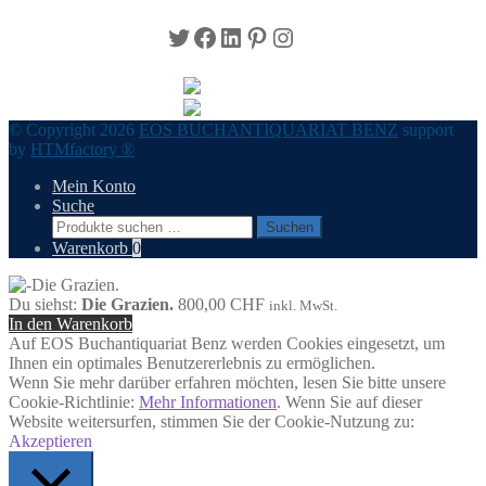
Twitter
Facebook
LinkedIn
Pinterest
Instagram
© Copyright 2026
EOS BUCHANTIQUARIAT BENZ
support
by
HTMfactory ®
Mein Konto
Suche
Suchen
Suchen
nach:
Warenkorb
0
Du siehst:
Die Grazien.
800,00
CHF
inkl. MwSt.
In den Warenkorb
Auf EOS Buchantiquariat Benz werden Cookies eingesetzt, um
Ihnen ein optimales Benutzererlebnis zu ermöglichen.
Wenn Sie mehr darüber erfahren möchten, lesen Sie bitte unsere
Cookie-Richtlinie:
Mehr Informationen
. Wenn Sie auf dieser
Website weitersurfen, stimmen Sie der Cookie-Nutzung zu:
Akzeptieren