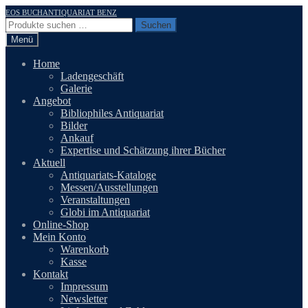
Zur
Zum
EOS BUCHANTIQUARIAT BENZ
Navigation
Inhalt
Suchen
Suchen
springen
springen
nach:
Menü
Home
Ladengeschäft
Galerie
Angebot
Bibliophiles Antiquariat
Bilder
Ankauf
Expertise und Schätzung ihrer Bücher
Aktuell
Antiquariats-Kataloge
Messen/Ausstellungen
Veranstaltungen
Globi im Antiquariat
Online-Shop
Mein Konto
Warenkorb
Kasse
Kontakt
Impressum
Newsletter