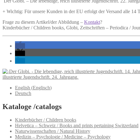
Der Globi. – Die lebendige, reich illustrierte Jugendschrift. 22. Jahrg
22.
Jahrgang.
+ Wichtig: Für unsere Kunden in der EU erfolgt der Versand alle 14
Menge
Frage zu diesem Artikel/der Abbildung –
Kontakt
?
Kinderbücher / Children books, Globi, Zeitschriften – Periodica / Jou
illustrierte Jugendschrift. 24. Jahrgang.
English
(
Englisch
)
Deutsch
Kataloge /catalogs
Kinderbücher / Children books
Helvetica – Schweiz / Books and prints pertaining Switzerland
Naturwissenschaften / Natural History
Medizin – Psychologie / Medicine – Psychology