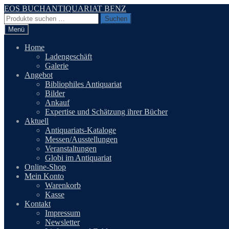
Zur
Zum
EOS BUCHANTIQUARIAT BENZ
Navigation
Inhalt
Suchen
Suchen
springen
springen
nach:
Menü
Home
Ladengeschäft
Galerie
Angebot
Bibliophiles Antiquariat
Bilder
Ankauf
Expertise und Schätzung ihrer Bücher
Aktuell
Antiquariats-Kataloge
Messen/Ausstellungen
Veranstaltungen
Globi im Antiquariat
Online-Shop
Mein Konto
Warenkorb
Kasse
Kontakt
Impressum
Newsletter