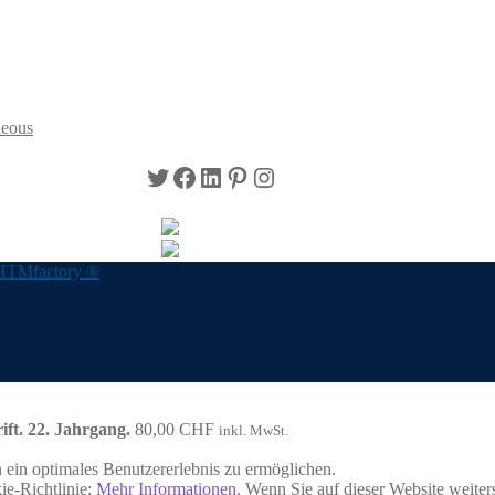
neous
Twitter
Facebook
LinkedIn
Pinterest
Instagram
HTMfactory ®
rift. 22. Jahrgang.
80,00
CHF
inkl. MwSt.
ein optimales Benutzererlebnis zu ermöglichen.
ie-Richtlinie:
Mehr Informationen
. Wenn Sie auf dieser Website weite