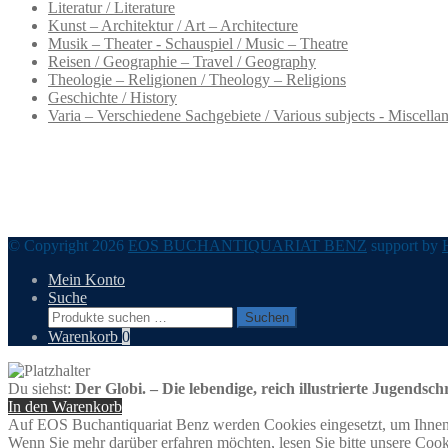
Literatur / Literature
Kunst – Architektur / Art – Architecture
Musik – Theater - Schauspiel / Music – Theatre
Reisen / Geographie – Travel / Geography
Theologie – Religionen / Theology – Religions
Geschichte / History
Varia – Verschiedene Sachgebiete / Various subjects - Miscella
© Copyright 2026
EOS BUCHANTIQUARIAT BENZ
support by
Mein Konto
Suche
Suchen
Suchen
nach:
Warenkorb
0
Du siehst:
Der Globi. – Die lebendige, reich illustrierte Jugendsch
In den Warenkorb
Auf EOS Buchantiquariat Benz werden Cookies eingesetzt, um Ihnen 
Wenn Sie mehr darüber erfahren möchten, lesen Sie bitte unsere Cook