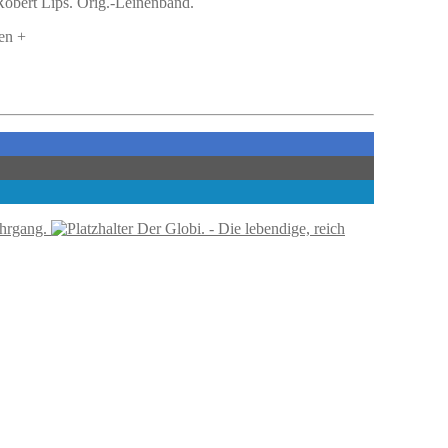
 Robert Lips. Orig.-Leinenband.
en +
ahrgang.
Der Globi. - Die lebendige, reich