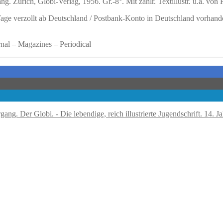
ang.
Zürich, Globi-Verlag, 1956. Gr.-8°. Mit zahlr. Textillustr. u.a. von
 Tage verzollt ab Deutschland / Postbank-Konto in Deutschland vorhand
rnal – Magazines – Periodical
Der Globi. - Die lebendige, reich illustrierte Jugendschrift. 14. J