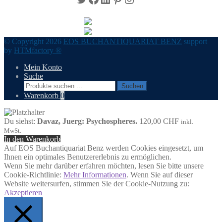
© Copyright 2026
EOS BUCHANTIQUARIAT BENZ
support
by
HTMfactory ®
Mein Konto
Suche
Suchen
Suchen
nach:
Warenkorb
0
Du siehst:
Davaz, Juerg: Psychospheres.
120,00
CHF
inkl.
MwSt.
In den Warenkorb
Auf EOS Buchantiquariat Benz werden Cookies eingesetzt, um
Ihnen ein optimales Benutzererlebnis zu ermöglichen.
Wenn Sie mehr darüber erfahren möchten, lesen Sie bitte unsere
Cookie-Richtlinie:
Mehr Informationen
. Wenn Sie auf dieser
Website weitersurfen, stimmen Sie der Cookie-Nutzung zu:
Akzeptieren