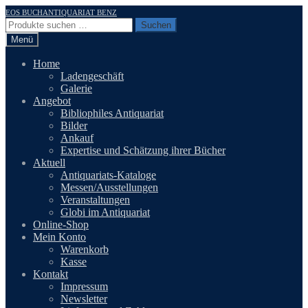
Zur
Zum
EOS BUCHANTIQUARIAT BENZ
Navigation
Inhalt
Suchen
Suchen
springen
springen
nach:
Menü
Home
Ladengeschäft
Galerie
Angebot
Bibliophiles Antiquariat
Bilder
Ankauf
Expertise und Schätzung ihrer Bücher
Aktuell
Antiquariats-Kataloge
Messen/Ausstellungen
Veranstaltungen
Globi im Antiquariat
Online-Shop
Mein Konto
Warenkorb
Kasse
Kontakt
Impressum
Newsletter