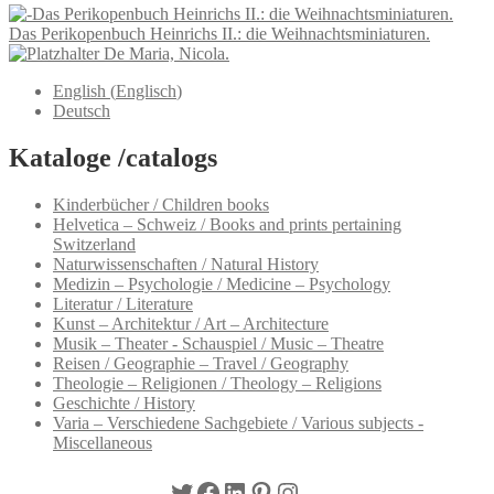
Das Perikopenbuch Heinrichs II.: die Weihnachtsminiaturen.
De Maria, Nicola.
English
(
Englisch
)
Deutsch
Kataloge /catalogs
Kinderbücher / Children books
Helvetica – Schweiz / Books and prints pertaining
Switzerland
Naturwissenschaften / Natural History
Medizin – Psychologie / Medicine – Psychology
Literatur / Literature
Kunst – Architektur / Art – Architecture
Musik – Theater - Schauspiel / Music – Theatre
Reisen / Geographie – Travel / Geography
Theologie – Religionen / Theology – Religions
Geschichte / History
Varia – Verschiedene Sachgebiete / Various subjects -
Miscellaneous
Twitter
Facebook
LinkedIn
Pinterest
Instagram