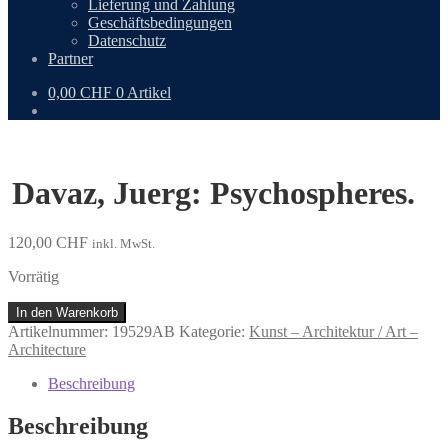
Lieferung und Zahlung
Geschäftsbedingungen
Datenschutz
Partner
0,00
CHF
0 Artikel
Davaz, Juerg: Psychospheres.
120,00
CHF
inkl. MwSt.
Vorrätig
Davaz,
In den Warenkorb
Juerg:
Artikelnummer:
19529AB
Kategorie:
Kunst – Architektur / Art –
Psychospheres.
Architecture
Menge
Beschreibung
Beschreibung