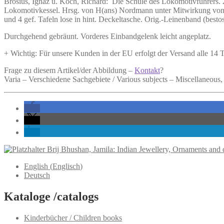
Brosius, Ignaz u. Koch, Richard:
Die Schule des Lokomotivführers.
2
Lokomotivführers.
Lokomotivkessel. Hrsg. von H(ans) Nordmann unter Mitwirkung von H. 
Menge
und 4 gef. Tafeln lose in hint. Deckeltasche. Orig.-Leinenband (besto
Durchgehend gebräunt. Vorderes Einbandgelenk leicht angeplatz.
+ Wichtig: Für unsere Kunden in der EU erfolgt der Versand alle 14
Frage zu diesem Artikel/der Abbildung –
Kontakt
?
Varia – Verschiedene Sachgebiete / Various subjects – Miscellaneous
Brij Bhushan, Jamila: Indian Jewellery, Ornaments and 
English
(
Englisch
)
Deutsch
Kataloge /catalogs
Kinderbücher / Children books