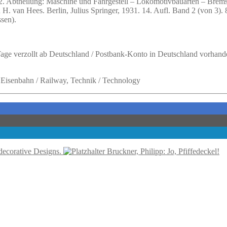
. Abtheilung: Maschine und Fahrgestell – Lokomotivbauarten – Brem
van Hees. Berlin, Julius Springer, 1931. 14. Aufl. Band 2 (von 3). 8
ssen).
 Tage verzollt ab Deutschland / Postbank-Konto in Deutschland vorhand
, Eisenbahn / Railway, Technik / Technology
decorative Designs.
Bruckner, Philipp: Jo, Pfiffedeckel!