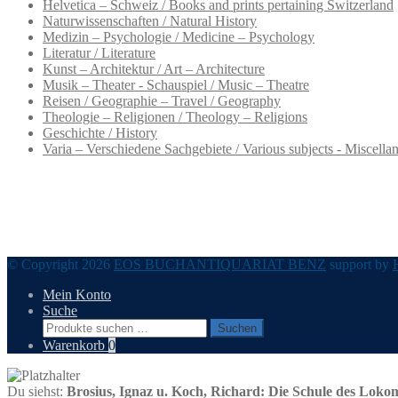
Helvetica – Schweiz / Books and prints pertaining Switzerland
Naturwissenschaften / Natural History
Medizin – Psychologie / Medicine – Psychology
Literatur / Literature
Kunst – Architektur / Art – Architecture
Musik – Theater - Schauspiel / Music – Theatre
Reisen / Geographie – Travel / Geography
Theologie – Religionen / Theology – Religions
Geschichte / History
Varia – Verschiedene Sachgebiete / Various subjects - Miscella
© Copyright 2026
EOS BUCHANTIQUARIAT BENZ
support by
Mein Konto
Suche
Suchen
Suchen
nach:
Warenkorb
0
Du siehst:
Brosius, Ignaz u. Koch, Richard: Die Schule des Lokom