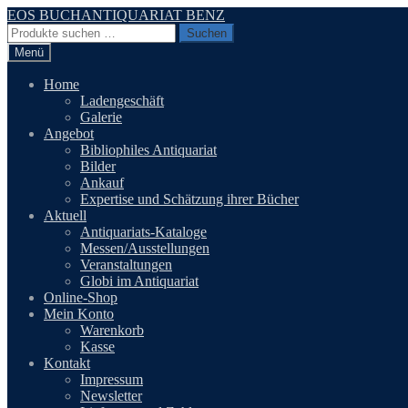
Zur
Zum
EOS BUCHANTIQUARIAT BENZ
Navigation
Inhalt
Suchen
Suchen
springen
springen
nach:
Menü
Home
Ladengeschäft
Galerie
Angebot
Bibliophiles Antiquariat
Bilder
Ankauf
Expertise und Schätzung ihrer Bücher
Aktuell
Antiquariats-Kataloge
Messen/Ausstellungen
Veranstaltungen
Globi im Antiquariat
Online-Shop
Mein Konto
Warenkorb
Kasse
Kontakt
Impressum
Newsletter