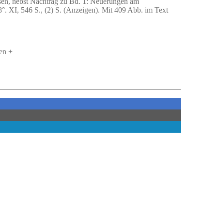
sen, nebst Nachtrag zu Bd. 1: Neuerungen am
°. XI, 546 S., (2) S. (Anzeigen). Mit 409 Abb. im Text
en +