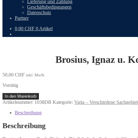
Lieferung und Zahlung
Geschäftsbedingungen
Datenschutz
Partner
0,00
CHF
0 Artikel
Brosius, Ignaz u. 
50,00
CHF
inkl. MwSt.
Vorrätig
Brosius,
In den Warenkorb
Ignaz
Artikelnummer:
1038DB
Kategorie:
Varia – Verschiedene Sachgebiete
u.
Koch,
Beschreibung
Richard:
Die
Beschreibung
Schule
des