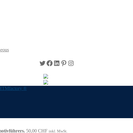
neous
Twitter
Facebook
LinkedIn
Pinterest
Instagram
HTMfactory ®
otivführers.
50,00
CHF
inkl. MwSt.