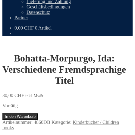
Lieferung und Zahlung
Geschäftsbedingungen
Datenschutz
Partner
0,00
CHF
0 Artikel
Bohatta-Morpurgo, Ida:
Verschiedene Fremdsprachige
Titel
30,00
CHF
inkl. MwSt.
Vorrätig
Bohatta-
In den Warenkorb
Morpurgo,
Artikelnummer:
4860DB
Kategorie:
Kinderbücher / Children
Ida:
books
Verschiedene