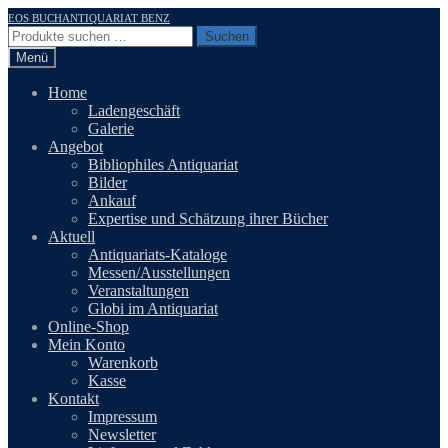
Zur
Zum
EOS BUCHANTIQUARIAT BENZ
Navigation
Inhalt
Suchen
Suchen
springen
springen
nach:
Menü
Home
Ladengeschäft
Galerie
Angebot
Bibliophiles Antiquariat
Bilder
Ankauf
Expertise und Schätzung ihrer Bücher
Aktuell
Antiquariats-Kataloge
Messen/Ausstellungen
Veranstaltungen
Globi im Antiquariat
Online-Shop
Mein Konto
Warenkorb
Kasse
Kontakt
Impressum
Newsletter