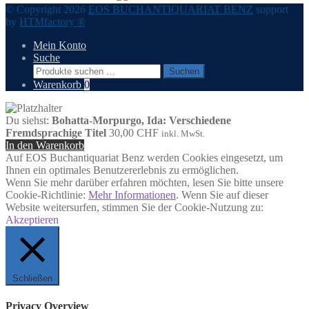
© Copyright 2026
EOS BUCHANTIQUARIAT BENZ
support
by
HTMfactory ®
Mein Konto
Suche
Suchen
Suchen
nach:
Warenkorb
0
Du siehst:
Bohatta-Morpurgo, Ida: Verschiedene
Fremdsprachige Titel
30,00
CHF
inkl. MwSt.
In den Warenkorb
Auf EOS Buchantiquariat Benz werden Cookies eingesetzt, um
Ihnen ein optimales Benutzererlebnis zu ermöglichen.
Wenn Sie mehr darüber erfahren möchten, lesen Sie bitte unsere
Cookie-Richtlinie:
Mehr Informationen
. Wenn Sie auf dieser
Website weitersurfen, stimmen Sie der Cookie-Nutzung zu:
Akzeptieren
Schließen
Privacy Overview