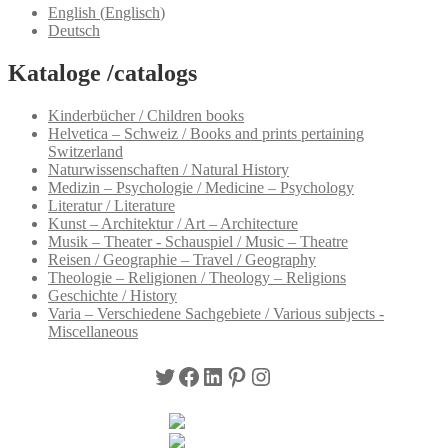
English
(
Englisch
)
Deutsch
Kataloge /catalogs
Kinderbücher / Children books
Helvetica – Schweiz / Books and prints pertaining
Switzerland
Naturwissenschaften / Natural History
Medizin – Psychologie / Medicine – Psychology
Literatur / Literature
Kunst – Architektur / Art – Architecture
Musik – Theater - Schauspiel / Music – Theatre
Reisen / Geographie – Travel / Geography
Theologie – Religionen / Theology – Religions
Geschichte / History
Varia – Verschiedene Sachgebiete / Various subjects -
Miscellaneous
Twitter
Facebook
LinkedIn
Pinterest
Instagram