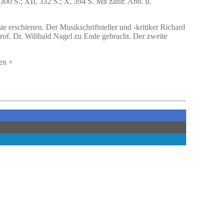
300 S.; XII, 332 S.; X, 394 S. Mit zahlr. Abb. u.
e erschienen. Der Musikschriftsteller und -kritiker Richard
rof. Dr. Wilibald Nagel zu Ende gebracht. Der zweite
en +