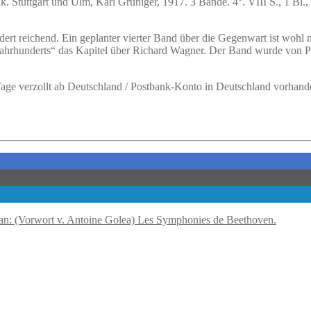
k.
Stuttgart und Ulm, Karl Grüniger, 1917. 3 Bände. 4°. VIII S., 1 Bl., 
ert reichend. Ein geplanter vierter Band über die Gegenwart ist wohl ni
 Jahrhunderts“ das Kapitel über Richard Wagner. Der Band wurde von P
 Tage verzollt ab Deutschland / Postbank-Konto in Deutschland vorhand
an: (Vorwort v. Antoine Golea) Les Symphonies de Beethoven.