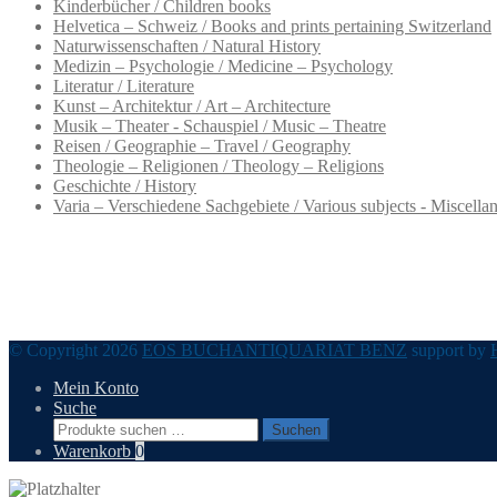
Kinderbücher / Children books
Helvetica – Schweiz / Books and prints pertaining Switzerland
Naturwissenschaften / Natural History
Medizin – Psychologie / Medicine – Psychology
Literatur / Literature
Kunst – Architektur / Art – Architecture
Musik – Theater - Schauspiel / Music – Theatre
Reisen / Geographie – Travel / Geography
Theologie – Religionen / Theology – Religions
Geschichte / History
Varia – Verschiedene Sachgebiete / Various subjects - Miscella
© Copyright 2026
EOS BUCHANTIQUARIAT BENZ
support by
Mein Konto
Suche
Suchen
Suchen
nach:
Warenkorb
0