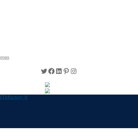
neous
Twitter
Facebook
LinkedIn
Pinterest
Instagram
HTMfactory ®