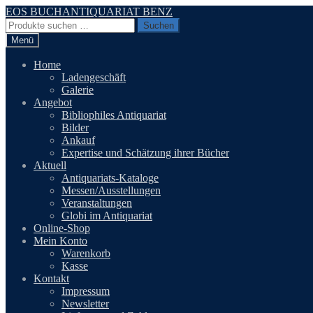
Zur
Zum
EOS BUCHANTIQUARIAT BENZ
Navigation
Inhalt
Suchen
Suchen
springen
springen
nach:
Menü
Home
Ladengeschäft
Galerie
Angebot
Bibliophiles Antiquariat
Bilder
Ankauf
Expertise und Schätzung ihrer Bücher
Aktuell
Antiquariats-Kataloge
Messen/Ausstellungen
Veranstaltungen
Globi im Antiquariat
Online-Shop
Mein Konto
Warenkorb
Kasse
Kontakt
Impressum
Newsletter