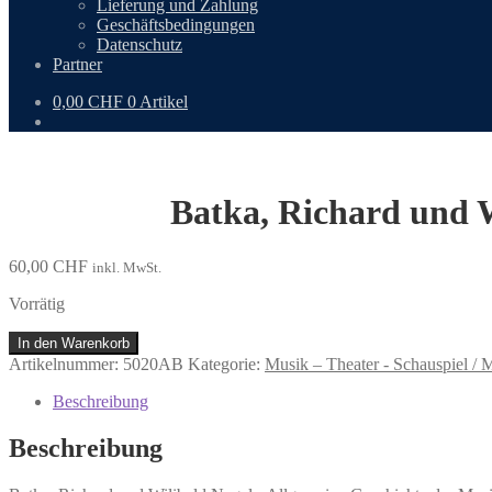
Lieferung und Zahlung
Geschäftsbedingungen
Datenschutz
Partner
0,00
CHF
0 Artikel
Batka, Richard und W
60,00
CHF
inkl. MwSt.
Vorrätig
Batka,
In den Warenkorb
Richard
Artikelnummer:
5020AB
Kategorie:
Musik – Theater - Schauspiel / 
und
Wilibald
Beschreibung
Nagel:
Allgemeine
Beschreibung
Geschichte
der