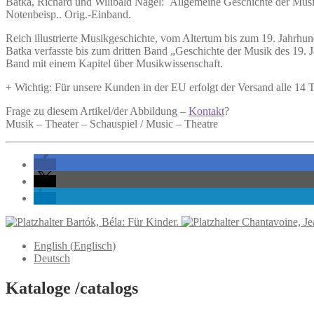
Batka, Richard und Wilibald Nagel:
Allgemeine Geschichte der Musi
Musik.
Notenbeisp.. Orig.-Einband.
Menge
Reich illustrierte Musikgeschichte, vom Altertum bis zum 19. Jahrhund
Batka verfasste bis zum dritten Band „Geschichte der Musik des 19.
Band mit einem Kapitel über Musikwissenschaft.
+ Wichtig: Für unsere Kunden in der EU erfolgt der Versand alle 14
Frage zu diesem Artikel/der Abbildung –
Kontakt
?
Musik – Theater – Schauspiel / Music – Theatre
Bartók, Béla: Für Kinder.
Chantavoine, Je
English
(
Englisch
)
Deutsch
Kataloge /catalogs