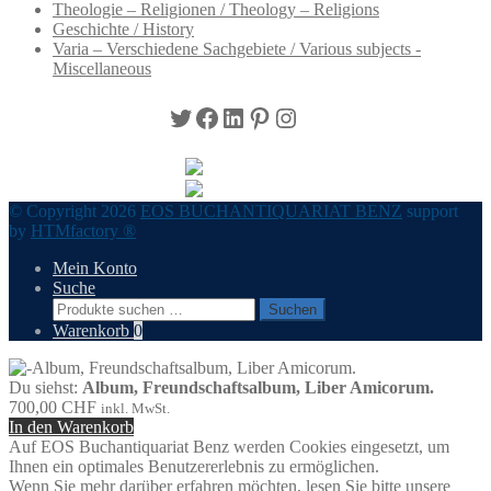
Theologie – Religionen / Theology – Religions
Geschichte / History
Varia – Verschiedene Sachgebiete / Various subjects -
Miscellaneous
Twitter
Facebook
LinkedIn
Pinterest
Instagram
© Copyright 2026
EOS BUCHANTIQUARIAT BENZ
support
by
HTMfactory ®
Mein Konto
Suche
Suchen
Suchen
nach:
Warenkorb
0
Du siehst:
Album, Freundschaftsalbum, Liber Amicorum.
700,00
CHF
inkl. MwSt.
In den Warenkorb
Auf EOS Buchantiquariat Benz werden Cookies eingesetzt, um
Ihnen ein optimales Benutzererlebnis zu ermöglichen.
Wenn Sie mehr darüber erfahren möchten, lesen Sie bitte unsere