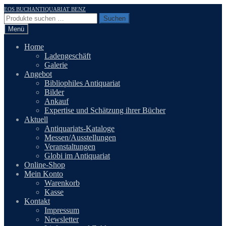
Zur
Zum
EOS BUCHANTIQUARIAT BENZ
Navigation
Inhalt
Suchen
Suchen
springen
springen
nach:
Menü
Home
Ladengeschäft
Galerie
Angebot
Bibliophiles Antiquariat
Bilder
Ankauf
Expertise und Schätzung ihrer Bücher
Aktuell
Antiquariats-Kataloge
Messen/Ausstellungen
Veranstaltungen
Globi im Antiquariat
Online-Shop
Mein Konto
Warenkorb
Kasse
Kontakt
Impressum
Newsletter