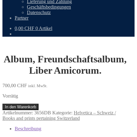
Lieferung und Zahlung
Geschäftsbedingungen
Datenschutz
Partner
0,00
CHF
0 Artikel
Album, Freundschaftsalbum,
Liber Amicorum.
700,00
CHF
inkl. MwSt.
Vorrätig
Album,
In den Warenkorb
Freundschaftsalbum,
Artikelnummer:
3656DB
Kategorie:
Helvetica – Schweiz /
Liber
Books and prints pertaining Switzerland
Amicorum.
Menge
Beschreibung