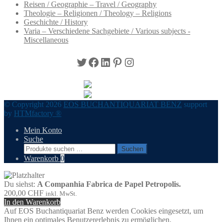
Reisen / Geographie – Travel / Geography
Theologie – Religionen / Theology – Religions
Geschichte / History
Varia – Verschiedene Sachgebiete / Various subjects -
Miscellaneous
Twitter
Facebook
LinkedIn
Pinterest
Instagram
© Copyright 2026
EOS BUCHANTIQUARIAT BENZ
support
by
HTMfactory ®
Mein Konto
Suche
Suchen
Suchen
nach:
Warenkorb
0
Du siehst:
A Companhia Fabrica de Papel Petropolis.
200,00
CHF
inkl. MwSt.
In den Warenkorb
Auf EOS Buchantiquariat Benz werden Cookies eingesetzt, um
Ihnen ein optimales Benutzererlebnis zu ermöglichen.