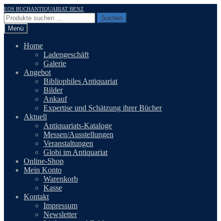
Zur
Zum
EOS BUCHANTIQUARIAT BENZ
Navigation
Inhalt
Suchen
Suchen
springen
springen
nach:
Menü
Home
Ladengeschäft
Galerie
Angebot
Bibliophiles Antiquariat
Bilder
Ankauf
Expertise und Schätzung ihrer Bücher
Aktuell
Antiquariats-Kataloge
Messen/Ausstellungen
Veranstaltungen
Globi im Antiquariat
Online-Shop
Mein Konto
Warenkorb
Kasse
Kontakt
Impressum
Newsletter