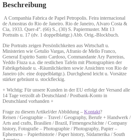
Menge
Beschreibung
A Companhia Fabrica de Papel Petropolis.
Feira internacional
de Amostras do Rio de Janeiro. Rio de Janeiro, Alvaro Costa &
Cia, 1933. Quer-4°. (66) S., (30) S. Papiermuster. Mit 13
Portraits u. 17 (dv. 1 doppelblattgr.) Abb. Orig.-Blockbuch.
Die Portraits zeigen Persönlichkeiten aus Wirtschaft u.
Ministerien wie Getulio Vargas, Afranio de Mello Franco,
General Espirito Santo Cardoso, Commandante Ary Parreiras,
Yeddo Fiuza u.a. die restlichen Tafeln mit Photographien der
Fabrikgebäude u. -Räumlichkeiten sowie Ansichten von Rio de
Janeiro (dv. eine doppelblattgr.). Durchghend leicht u. Vorsätze
stärker gebräunt u. stockfleckig.
+ Wichtig: Für unsere Kunden in der EU erfolgt der Versand alle
14 Tage verzollt ab Deutschland / Postbank-Konto in
Deutschland vorhanden +
Frage zu diesem Artikel/der Abbildung –
Kontakt
?
Reisen / Geographie – Travel / Geography, Berufe + Handwerk /
Arts and crafts, Brasilien / Brazil, Firmengeschichte / Company
history, Fotografie – Photographie / Photography, Papier –
Ephemera – Papierhistorie / Paper history, Südamerika / South
America