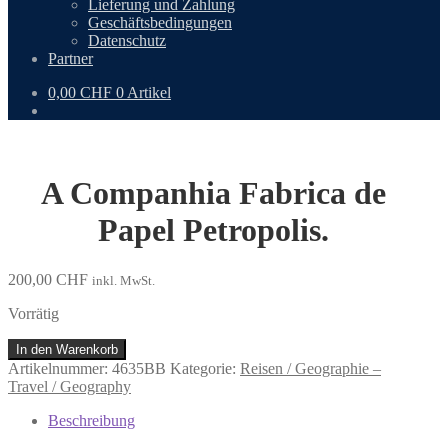
Lieferung und Zahlung
Geschäftsbedingungen
Datenschutz
Partner
0,00
CHF
0 Artikel
A Companhia Fabrica de
Papel Petropolis.
200,00
CHF
inkl. MwSt.
Vorrätig
A
In den Warenkorb
Companhia
Artikelnummer:
4635BB
Kategorie:
Reisen / Geographie –
Fabrica
Travel / Geography
de
Papel
Beschreibung
Petropolis.