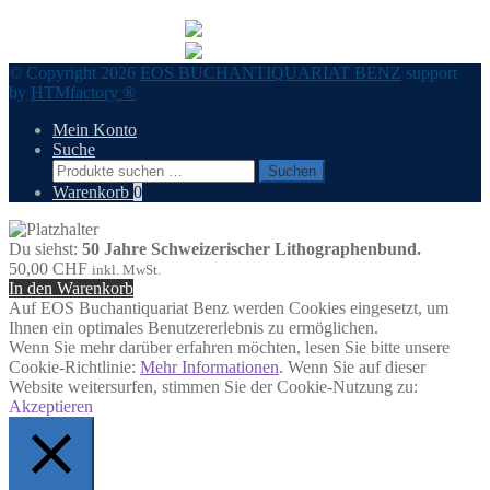
© Copyright 2026
EOS BUCHANTIQUARIAT BENZ
support
by
HTMfactory ®
Mein Konto
Suche
Suchen
Suchen
nach:
Warenkorb
0
Du siehst:
50 Jahre Schweizerischer Lithographenbund.
50,00
CHF
inkl. MwSt.
In den Warenkorb
Auf EOS Buchantiquariat Benz werden Cookies eingesetzt, um
Ihnen ein optimales Benutzererlebnis zu ermöglichen.
Wenn Sie mehr darüber erfahren möchten, lesen Sie bitte unsere
Cookie-Richtlinie:
Mehr Informationen
. Wenn Sie auf dieser
Website weitersurfen, stimmen Sie der Cookie-Nutzung zu:
Akzeptieren