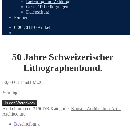
Lieferung und Zahlung
Geschäftsbedingungen
Datenschutz
Partner
0,00
CHF
0 Artikel
50 Jahre Schweizerischer
Lithographenbund.
50,00
CHF
inkl. MwSt.
Vorrätig
50
In den Warenkorb
Jahre
Artikelnummer:
3190DB
Kategorie:
Kunst – Architektur / Art –
Schweizerischer
Architecture
Lithographenbund.
Menge
Beschreibung