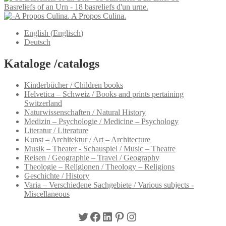
Basreliefs of an Urn - 18 basreliefs d'un urne.
A Propos Culina.
English
(
Englisch
)
Deutsch
Kataloge /catalogs
Kinderbücher / Children books
Helvetica – Schweiz / Books and prints pertaining
Switzerland
Naturwissenschaften / Natural History
Medizin – Psychologie / Medicine – Psychology
Literatur / Literature
Kunst – Architektur / Art – Architecture
Musik – Theater - Schauspiel / Music – Theatre
Reisen / Geographie – Travel / Geography
Theologie – Religionen / Theology – Religions
Geschichte / History
Varia – Verschiedene Sachgebiete / Various subjects -
Miscellaneous
Twitter
Facebook
LinkedIn
Pinterest
Instagram