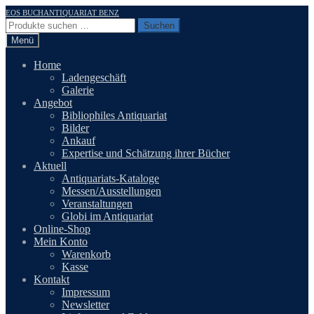
Zur
Zum
EOS BUCHANTIQUARIAT BENZ
Navigation
Inhalt
Suchen
Suchen
springen
springen
nach:
Menü
Home
Ladengeschäft
Galerie
Angebot
Bibliophiles Antiquariat
Bilder
Ankauf
Expertise und Schätzung ihrer Bücher
Aktuell
Antiquariats-Kataloge
Messen/Ausstellungen
Veranstaltungen
Globi im Antiquariat
Online-Shop
Mein Konto
Warenkorb
Kasse
Kontakt
Impressum
Newsletter