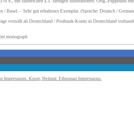
376 S., mit zahlreichen z.T. farbigen Illustrationen. Orig.-Pappband mi
 / Basel. – Sehr gut erhaltenes Exemplar. (Sprache: Deutsch / German
 Tage verzollt ab Deutschland / Postbank-Konto in Deutschland vorhand
rtist monograph
Knorr, Helmut: Ethiopian Impressions.