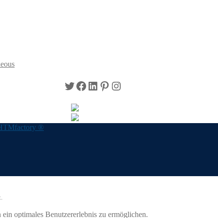
neous
Twitter
Facebook
LinkedIn
Pinterest
Instagram
HTMfactory ®
.
ein optimales Benutzererlebnis zu ermöglichen.