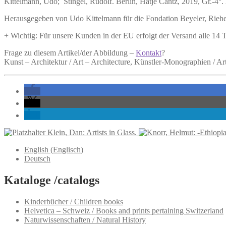
Kittelmann, Udo;
Stingel, Rudolf.
Berlin, Hatje Cantz, 2019, Gr.-4°. 
Herausgegeben von Udo Kittelmann für die Fondation Beyeler, Riehen
+ Wichtig: Für unsere Kunden in der EU erfolgt der Versand alle 14
Frage zu diesem Artikel/der Abbildung –
Kontakt
?
Kunst – Architektur / Art – Architecture, Künstler-Monographien / A
Klein, Dan: Artists in Glass.
English
(
Englisch
)
Deutsch
Kataloge /catalogs
Kinderbücher / Children books
Helvetica – Schweiz / Books and prints pertaining Switzerland
Naturwissenschaften / Natural History