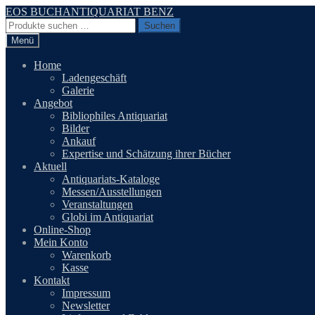
Zur
Zum
EOS BUCHANTIQUARIAT BENZ
Navigation
Inhalt
Suchen
Suchen
springen
springen
nach:
Menü
Home
Ladengeschäft
Galerie
Angebot
Bibliophiles Antiquariat
Bilder
Ankauf
Expertise und Schätzung ihrer Bücher
Aktuell
Antiquariats-Kataloge
Messen/Ausstellungen
Veranstaltungen
Globi im Antiquariat
Online-Shop
Mein Konto
Warenkorb
Kasse
Kontakt
Impressum
Newsletter