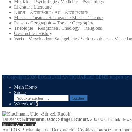
Medizin – Psychologie / Medicine – Psychology
Literatur / Literature
Kunst – Architektur / Art – Architecture
Musik – Theater - Schauspiel / Music – Theatre
Reisen / Geographie – Travel / Geography
Theologie – Religionen / Theology – Religions
Geschichte / History
Varia – Verschiedene Sachgebiete / Various subjects - Miscella
© Copyright 2026
EOS BUCHANTIQUARIAT BENZ
support by
Mein Konto
Suche
Suchen
Suchen
nach:
Warenkorb
0
Du siehst:
Kittelmann, Udo; Stingel, Rudolf.
200,00
CHF
inkl. MwSt
In den Warenkorb
Auf EOS Buchantiquariat Benz werden Cookies eingesetzt, um Ihnen 