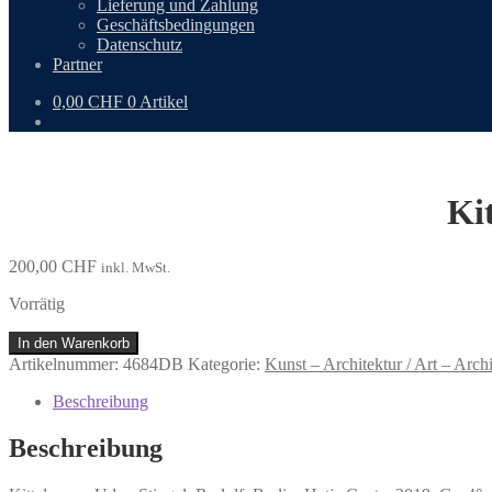
Lieferung und Zahlung
Geschäftsbedingungen
Datenschutz
Partner
0,00
CHF
0 Artikel
Ki
200,00
CHF
inkl. MwSt.
Vorrätig
Kittelmann,
In den Warenkorb
Udo;
Artikelnummer:
4684DB
Kategorie:
Kunst – Architektur / Art – Archi
Stingel,
Rudolf.
Beschreibung
Menge
Beschreibung