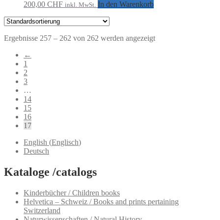
200,00
CHF
In den Warenkorb
inkl. MwSt.
Ergebnisse 257 – 262 von 262 werden angezeigt
←
1
2
3
…
14
15
16
17
English
(
Englisch
)
Deutsch
Kataloge /catalogs
Kinderbücher / Children books
Helvetica – Schweiz / Books and prints pertaining
Switzerland
Naturwissenschaften / Natural History