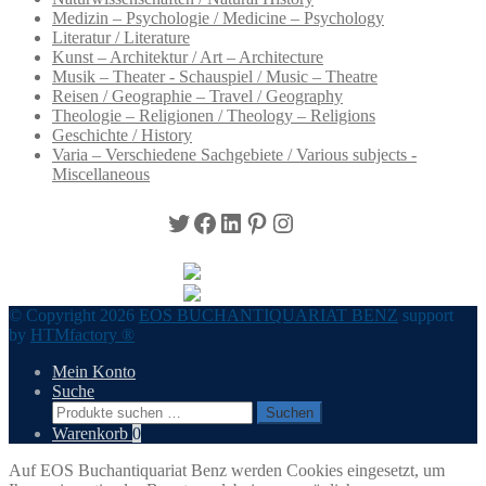
Medizin – Psychologie / Medicine – Psychology
Literatur / Literature
Kunst – Architektur / Art – Architecture
Musik – Theater - Schauspiel / Music – Theatre
Reisen / Geographie – Travel / Geography
Theologie – Religionen / Theology – Religions
Geschichte / History
Varia – Verschiedene Sachgebiete / Various subjects -
Miscellaneous
Twitter
Facebook
LinkedIn
Pinterest
Instagram
© Copyright 2026
EOS BUCHANTIQUARIAT BENZ
support
by
HTMfactory ®
Mein Konto
Suche
Suchen
Suchen
nach:
Warenkorb
0
Auf EOS Buchantiquariat Benz werden Cookies eingesetzt, um