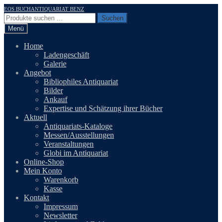
Zur
Zum
EOS BUCHANTIQUARIAT BENZ
Navigation
Inhalt
Suchen
Suchen
springen
springen
nach:
Menü
Home
Ladengeschäft
Galerie
Angebot
Bibliophiles Antiquariat
Bilder
Ankauf
Expertise und Schätzung ihrer Bücher
Aktuell
Antiquariats-Kataloge
Messen/Ausstellungen
Veranstaltungen
Globi im Antiquariat
Online-Shop
Mein Konto
Warenkorb
Kasse
Kontakt
Impressum
Newsletter