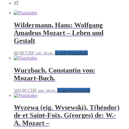
17
Wildermann, Hans: Wolfgang
Amadeus Mozart – Leben und
Gestalt
60,00
CHF
In den Warenkorb
inkl. MwSt.
Wurzbach, Constantin von:
Mozart-Buch.
100,00
CHF
In den Warenkorb
inkl. MwSt.
Wyzewa (eig. Wysewski), T(héodor)
de et Saint-Foix, G(eorges) de: W.-
A. Mozart –