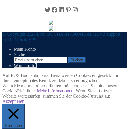
Twitter
Facebook
LinkedIn
Pinterest
Instagram
© Copyright 2026
EOS BUCHANTIQUARIAT BENZ
support
by
HTMfactory ®
Mein Konto
Suche
Suchen
Suchen
nach:
Warenkorb
0
Auf EOS Buchantiquariat Benz werden Cookies eingesetzt, um
Ihnen ein optimales Benutzererlebnis zu ermöglichen.
Wenn Sie mehr darüber erfahren möchten, lesen Sie bitte unsere
Cookie-Richtlinie:
Mehr Informationen
. Wenn Sie auf dieser
Website weitersurfen, stimmen Sie der Cookie-Nutzung zu:
Akzeptieren
Schließen