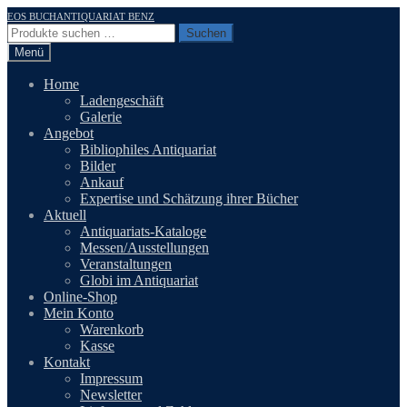
Zur
Zum
EOS BUCHANTIQUARIAT BENZ
Navigation
Inhalt
Suchen
Suchen
springen
springen
nach:
Menü
Home
Ladengeschäft
Galerie
Angebot
Bibliophiles Antiquariat
Bilder
Ankauf
Expertise und Schätzung ihrer Bücher
Aktuell
Antiquariats-Kataloge
Messen/Ausstellungen
Veranstaltungen
Globi im Antiquariat
Online-Shop
Mein Konto
Warenkorb
Kasse
Kontakt
Impressum
Newsletter