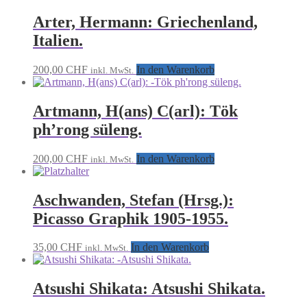
Arter, Hermann: Griechenland,
Italien.
200,00
CHF
In den Warenkorb
inkl. MwSt.
Artmann, H(ans) C(arl): Tök
ph’rong süleng.
200,00
CHF
In den Warenkorb
inkl. MwSt.
Aschwanden, Stefan (Hrsg.):
Picasso Graphik 1905-1955.
35,00
CHF
In den Warenkorb
inkl. MwSt.
Atsushi Shikata: Atsushi Shikata.