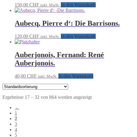
150,00
CHF
In den Warenkorb
inkl. MwSt.
Aubecq, Pierre d‘: Die Barrisons.
120,00
CHF
In den Warenkorb
inkl. MwSt.
Auberjonois, Fernand: René
Auberjonois.
40,00
CHF
In den Warenkorb
inkl. MwSt.
Ergebnisse 17 – 32 von 864 werden angezeigt
←
1
2
3
4
5