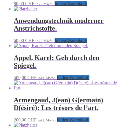
80,00
CHF
In den Warenkorb
inkl. MwSt.
Anwendungstechnik moderner
Anstrichstoffe.
60,00
CHF
In den Warenkorb
inkl. MwSt.
Appel, Karel: Geh durch den
Spiegel.
500,00
CHF
In den Warenkorb
inkl. MwSt.
Armengaud, J(ean) G(ermain)
D(ésiré): Les trésors de l’art.
200,00
CHF
In den Warenkorb
inkl. MwSt.