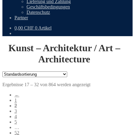
Lieferung und Zahlung
Geschäftsbedingungen
Datenschutz
Partner
0,00
CHF
0 Artikel
Kunst – Architektur / Art –
Architecture
Ergebnisse 17 – 32 von 864 werden angezeigt
←
1
2
3
4
5
…
52