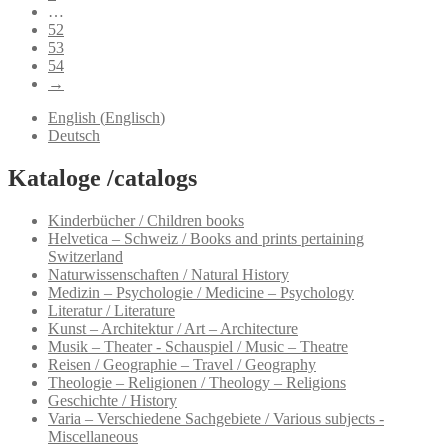
…
52
53
54
→
English
(
Englisch
)
Deutsch
Kataloge /catalogs
Kinderbücher / Children books
Helvetica – Schweiz / Books and prints pertaining
Switzerland
Naturwissenschaften / Natural History
Medizin – Psychologie / Medicine – Psychology
Literatur / Literature
Kunst – Architektur / Art – Architecture
Musik – Theater - Schauspiel / Music – Theatre
Reisen / Geographie – Travel / Geography
Theologie – Religionen / Theology – Religions
Geschichte / History
Varia – Verschiedene Sachgebiete / Various subjects -
Miscellaneous